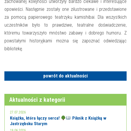
E-INFORMATOR
zachowanej kolejności utworzyły bardzo ciekawe i interesujące
opowieści. Następnie zostały one zilustrowane i przedstawione
O NAS
za pomocą papierowego teatrzyku kamishibai. Dla wszystkich
uczestników było to prawdziwe, teatralne doświadczenie,
któremu towarzyszyło mnóstwo zabawy i dobrego humoru. Z
powstałymi historyjkami można się zapoznać odwiedzając
bibliotekę.
powrót do aktualności
Aktualności z kategorii
27.07.2026
Książka, która łączy serca!
Piknik z Książką w
Jastrzębsku Starym
19.06.2026