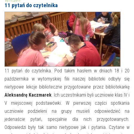
10.11.2017
11 pytań do czytelnika
MOJE KONTO
AKTUALNOŚCI
NASZA OFERTA
NAJBLIŻSZE WYDARZENIA
STREFA WIEDZY O REGIONIE
WYDARZENIA BIEŻĄCE
STREFA KOLORU
WYDARZYŁO SIĘ
11 pytań do czytelnika. Pod takim hasłem w dniach 18 i 20
października w wytomyskiej filii naszej biblioteki odbyły się
NASZE FILIE
FORMY STAŁE
nietypowe lekcje biblioteczne przygotowane przez bibliotekarkę
POLECANE STRONY
Aleksandrę Kaczmarek
. Ich uczestnikami byli uczniowie klas IV i
V miejscowej podstawówki. W pierwszej części spotkania
WYDARZENIA KULTURALNE
uczniowie podzieleni na grupy musieli odpowiedzieć na
jedenaście pytań, specjalnie dla nich przygotowanych.
FOTO
Odpowiedzi były tak samo nietypowe jak i pytania. Czytane w