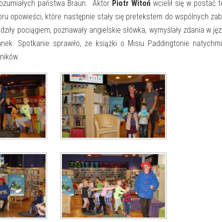
rozumiałych państwa Braun. Aktor
Piotr Witoń
wcielił się w postać 
ru opowieści, które następnie stały się pretekstem do wspólnych za
eździły pociągiem, poznawały angielskie słówka, wymyślały zdania w ję
ek. Spotkanie sprawiło, że książki o Misiu Paddingtonie natychm
ników.