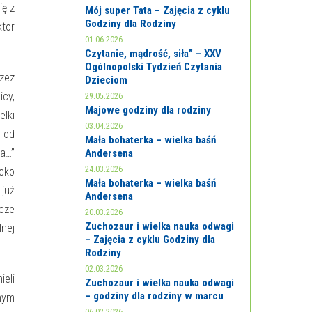
ię z
Mój super Tata – Zajęcia z cyklu
Godziny dla Rodziny
ktor
01.06.2026
Czytanie, mądrość, siła” – XXV
Ogólnopolski Tydzień Czytania
zez
Dzieciom
icy,
29.05.2026
Majowe godziny dla rodziny
elki
03.04.2026
y od
Mała bohaterka – wielka baśń
la…”
Andersena
24.03.2026
ecko
Mała bohaterka – wielka baśń
już
Andersena
icze
20.03.2026
Zuchozaur i wielka nauka odwagi
lnej
– Zajęcia z cyklu Godziny dla
Rodziny
02.03.2026
ieli
Zuchozaur i wielka nauka odwagi
– godziny dla rodziny w marcu
wnym