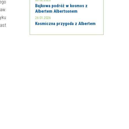
06.02.2026
tego
Bajkowa podróż w kosmos z
baw.
Albertem Albertsonem
zyku
26.01.2026
Kosmiczna przygoda z Albertem
iast