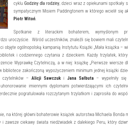
cyklu
Godziny dla rodziny
, dzieci wraz z opiekunami spotkały s
sympatycznym Misiem Paddingtonem w którego wcielił się a
Piotr Witoń
.
Spotkanie z literackim bohaterem, wymyślonym pr
dzo uroczyście. Wśród uczestników, znaleźli się bowiem mali czyteln
eci objęte ogólnopolską kampanią Instytutu Książki „Mała książka – wi
ibliotek i codziennego czytania z dzieckiem. Każdy trzylatek, któr
ezencie Wyprawkę Czytelniczą, a w niej: książkę „Pierwsze wiersze d
ę w bibliotece zakończoną wypożyczeniem minimum jednej książki dzi
h czytelników –
Alicji Sawczuk
i
Jana Sałbuta
– wypełniły się 
e uhonorowanie imiennymi dyplomami potwierdzającymi ich czyteln
rdecznie pogratulowała rozczytanym trzylatkom i zaprosiła do wspó
nie, na której główni bohaterowie książek autorstwa Michaela Bonda m
 i zawsze ciekawy świata niedźwiadek z dalekiego Peru, który dzi