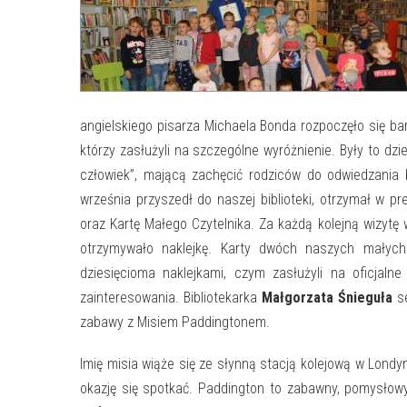
angielskiego pisarza Michaela Bonda rozpoczęło się bar
którzy zasłużyli na szczególne wyróżnienie. Były to dzi
człowiek”, mającą zachęcić rodziców do odwiedzania b
września przyszedł do naszej biblioteki, otrzymał w pr
oraz Kartę Małego Czytelnika. Za każdą kolejną wizyt
otrzymywało naklejkę. Karty dwóch naszych małyc
dziesięcioma naklejkami, czym zasłużyli na oficjaln
zainteresowania. Bibliotekarka
Małgorzata Śnieguła
se
zabawy z Misiem Paddingtonem.
Imię misia wiąże się ze słynną stacją kolejową w Londy
okazję się spotkać. Paddington to zabawny, pomysłowy