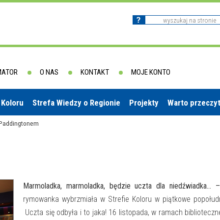
MATOR
O NAS
KONTAKT
MOJE KONTO
 Koloru
Strefa Wiedzy o Regionie
Projekty
Warto przeczy
 Paddingtonem
Marmoladka, marmoladka, będzie uczta dla niedźwiadka…
rymowanka wybrzmiała w Strefie Koloru w piątkowe popołud
Uczta się odbyła i to jaka! 16 listopada, w ramach bibliotecz