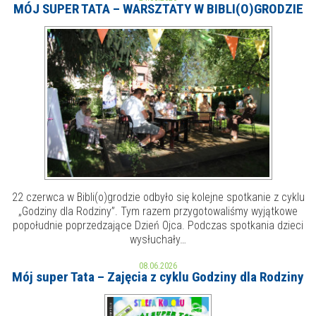
MÓJ SUPER TATA – WARSZTATY W BIBLI(O)GRODZIE
MOJE KONTO
AKTUALNOŚCI
NASZA OFERTA
NAJBLIŻSZE WYDARZENIA
STREFA WIEDZY O REGIONIE
WYDARZENIA BIEŻĄCE
STREFA KOLORU
WYDARZYŁO SIĘ
NASZE FILIE
FORMY STAŁE
22 czerwca w Bibli(o)grodzie odbyło się kolejne spotkanie z cyklu
„Godziny dla Rodziny”. Tym razem przygotowaliśmy wyjątkowe
POLECANE STRONY
popołudnie poprzedzające Dzień Ojca. Podczas spotkania dzieci
wysłuchały…
WYDARZENIA KULTURALNE
08.06.2026
Mój super Tata – Zajęcia z cyklu Godziny dla Rodziny
FOTO