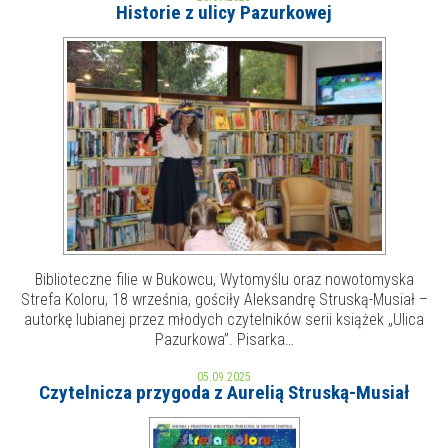
Historie z ulicy Pazurkowej
MOJE KONTO
AKTUALNOŚCI
NASZA OFERTA
NAJBLIŻSZE WYDARZENIA
STREFA WIEDZY O REGIONIE
WYDARZENIA BIEŻĄCE
STREFA KOLORU
WYDARZYŁO SIĘ
NASZE FILIE
FORMY STAŁE
Biblioteczne filie w Bukowcu, Wytomyślu oraz nowotomyska
Strefa Koloru, 18 września, gościły Aleksandrę Struską-Musiał –
POLECANE STRONY
autorkę lubianej przez młodych czytelników serii książek „Ulica
Pazurkowa”. Pisarka…
WYDARZENIA KULTURALNE
05.09.2025
Czytelnicza przygoda z Aurelią Struską-Musiał
FOTO