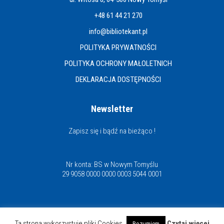
+48 61 44 21 270
info@bibliotekant.pl
POLITYKA PRYWATNOŚCI
POLITYKA OCHRONY MAŁOLETNICH
DEKLARACJA DOSTĘPNOŚCI
Newsletter
Zapisz się i bądź na bieżąco !
Nr konta: BS w Nowym Tomyślu
29 9058 0000 0000 0003 5044 0001
Miejska i Powiatowa Biblioteka Publiczna
Ta strona wykorzystuje pliki Cookies
Czytaj więcej
Rozumiem