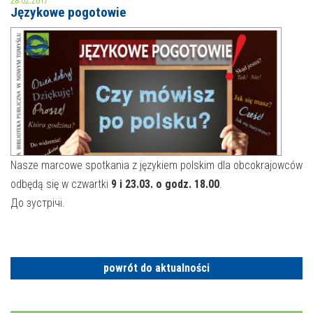
28.02.2017
Językowe pogotowie
MOJE KONTO
AKTUALNOŚCI
NASZA OFERTA
NAJBLIŻSZE WYDARZENIA
STREFA WIEDZY O REGIONIE
WYDARZENIA BIEŻĄCE
STREFA KOLORU
WYDARZYŁO SIĘ
Nasze marcowe spotkania z językiem polskim dla obcokrajowców
odbędą się w czwartki
9 i 23.03. o godz. 18.00
.
NASZE FILIE
FORMY STAŁE
До зустрічі.
POLECANE STRONY
WYDARZENIA KULTURALNE
powrót do aktualności
FOTO