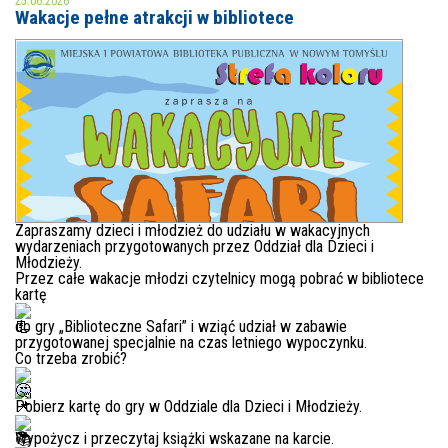
25.06.2026
Wakacje pełne atrakcji w bibliotece
MOJE KONTO
AKTUALNOŚCI
NASZA OFERTA
NAJBLIŻSZE WYDARZENIA
STREFA WIEDZY O REGIONIE
WYDARZENIA BIEŻĄCE
STREFA KOLORU
WYDARZYŁO SIĘ
Zapraszamy dzieci i młodzież do udziału w wakacyjnych
wydarzeniach przygotowanych przez Oddział dla Dzieci i
Młodzieży.
NASZE FILIE
FORMY STAŁE
Przez całe wakacje młodzi czytelnicy mogą pobrać w bibliotece
kartę
POLECANE STRONY
do gry „Biblioteczne Safari” i wziąć udział w zabawie
przygotowanej specjalnie na czas letniego wypoczynku.
WYDARZENIA KULTURALNE
Co trzeba zrobić?
FOTO
Pobierz kartę do gry w Oddziale dla Dzieci i Młodzieży.
Wypożycz i przeczytaj książki wskazane na karcie.