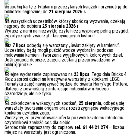
E-INFORMATOR
Uzupełnij kartę z tytułami przeczytanych książek i przynieś ją do
biblioteki najpóźniej do
21 sierpnia 2026 r.
O NAS
Na wszystkich uczestników, którzy ukończą wyzwanie, czekają
nagrody do odbioru
25 sierpnia 2026 r.
Wyrusz z nami na niezwykłą czytelniczą wyprawę pełną przygód,
egzotycznych zwierząt i fascynujących historii!
Już
7 lipca
odbędą się warsztaty „Świat zaklęty w kamieniu”.
Uczestnicy będą mogli puścić wodze wyobraźni podczas
malowania kamieni i tworzenia wyjątkowych, kolorowych dzieł.
Jeśli pogoda dopisze, zajęcia zostaną przeprowadzone w
bibli(o)grodzie.
Kolejne wydarzenie zaplanowano na
23 lipca
. Tego dnia Bricks 4
Kidz zaprosi dzieci na kreatywne warsztaty z klockami LEGO.
Tematyka zajęć nawiązywać będzie do świata Harry’ego Pottera,
dlatego z pewnością zainteresuje miłośników młodego
czarodzieja, ale nie tylko.
Na zakończenie wakacyjnych spotkań,
25 sierpnia
, odbędą się
warsztaty tworzenia origami oraz rozstrzygnięcie wakacyjnego
konkursu czytelniczego.
Wierzymy, że przygotowana oferta pozwoli każdemu młodemu
czytelnikowi znaleźć coś dla siebie.
Serdecznie zapraszamy do zapisów
tel. 61 44 21 274
– liczba
miejsc na warsztaty jest ograniczona.