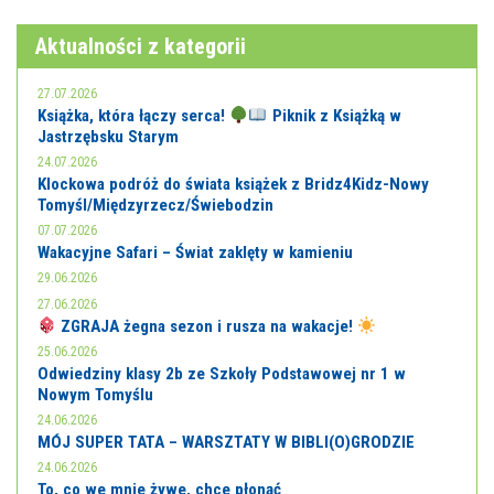
Aktualności z kategorii
27.07.2026
Książka, która łączy serca!
Piknik z Książką w
Jastrzębsku Starym
24.07.2026
Klockowa podróż do świata książek z Bridz4Kidz-Nowy
Tomyśl/Międzyrzecz/Świebodzin
07.07.2026
Wakacyjne Safari – Świat zaklęty w kamieniu
29.06.2026
27.06.2026
ZGRAJA żegna sezon i rusza na wakacje!
25.06.2026
Odwiedziny klasy 2b ze Szkoły Podstawowej nr 1 w
Nowym Tomyślu
24.06.2026
MÓJ SUPER TATA – WARSZTATY W BIBLI(O)GRODZIE
24.06.2026
To, co we mnie żywe, chce płonąć