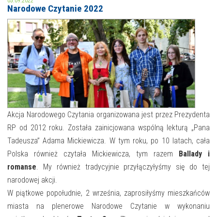
05.09.2022
Narodowe Czytanie 2022
MOJE KONTO
AKTUALNOŚCI
NASZA OFERTA
NAJBLIŻSZE WYDARZENIA
STREFA WIEDZY O REGIONIE
WYDARZENIA BIEŻĄCE
STREFA KOLORU
WYDARZYŁO SIĘ
Akcja Narodowego Czytania organizowana jest przez Prezydenta
RP od 2012 roku. Została zainicjowana wspólną lekturą „Pana
NASZE FILIE
FORMY STAŁE
Tadeusza” Adama Mickiewicza. W tym roku, po 10 latach, cała
POLECANE STRONY
Polska również czytała Mickiewicza, tym razem
Ballady i
romanse
. My również tradycyjnie przyłączyłyśmy się do tej
WYDARZENIA KULTURALNE
narodowej akcji.
W piątkowe popołudnie, 2 września, zaprosiłyśmy mieszkańców
FOTO
miasta na plenerowe Narodowe Czytanie w wykonaniu