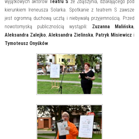
E-INFORMATOR
wyjątkowych aktorów
Teatru S
ze Zbąszynia, działającego pod
kierunkiem Ireneusza Solarka. Spotkanie z teatrem S zawsze
O NAS
jest ogromną duchową ucztą i niebywałą przyjemnością. Przed
nowotomyską publicznością wystąpili:
Zuzanna Malińska
,
Aleksandra Zalejko
,
Aleksandra Zielinska
,
Patryk Misiewicz
i
Tymoteusz Onyśków
.