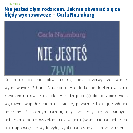
01.02.2024
Nie jesteś złym rodzicem. Jak nie obwiniać się za
MOJE KONTO
błędy wychowawcze – Carla Naumburg
AKTUALNOŚCI
NASZA OFERTA
NAJBLIŻSZE WYDARZENIA
STREFA WIEDZY O REGIONIE
WYDARZENIA BIEŻĄCE
STREFA KOLORU
WYDARZYŁO SIĘ
NASZE FILIE
FORMY STAŁE
Co robić, by nie obwiniać się bez przerwy za wpadki
wychowawcze? Carla Naumburg – autorka bestsellera Jak nie
POLECANE STRONY
krzyczeć na swoje dziecko – radzi podejść do rodzicielstwa z
większym współczuciem dla siebie, poważnie traktując własne
WYDARZENIA KULTURALNE
potrzeby. Za każdym razem, gdy uznajemy się za winnych,
FOTO
odbieramy sobie wszelkie możliwości uświadomienia sobie, co
tak naprawdę się wydarzyło, zyskania jasności lub zrozumienia,