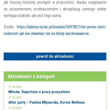
E-INFORMATOR
jak inaczej możemy postąpić w przyszłości. Nauka reagowania
ze zrozumieniem, przebaczeniem i akceptacją samego siebie
O NAS
wymaga praktyki, ale jest tego warta.
Źródło:
https://lubimyczytac.pl/ksiazka/5097827/nie-jestes-zlym-
rodzicem-jak-nie-obwiniac-sie-za-bledy-wychowawcze
powrót do aktualności
Aktualności z kategorii
17.06.2026
Młócka. Reportaże o pracy przyszłości
17.06.2026
After party – Paulina Młynarska, Dorota Wellman
17.06.2026