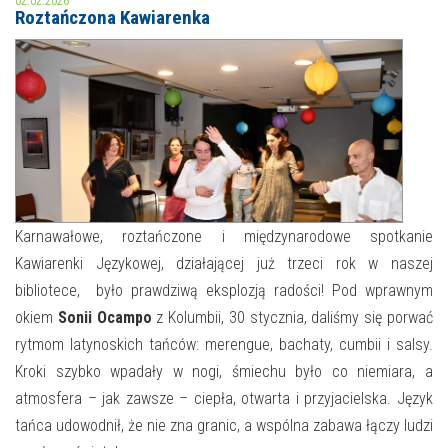
02.02.2026
Roztańczona Kawiarenka
MOJE KONTO
AKTUALNOŚCI
NASZA OFERTA
NAJBLIŻSZE WYDARZENIA
STREFA WIEDZY O REGIONIE
WYDARZENIA BIEŻĄCE
STREFA KOLORU
WYDARZYŁO SIĘ
Karnawałowe, roztańczone i międzynarodowe spotkanie
Kawiarenki Językowej, działającej już trzeci rok w naszej
NASZE FILIE
FORMY STAŁE
bibliotece, było prawdziwą eksplozją radości! Pod wprawnym
POLECANE STRONY
okiem
Sonii Ocampo
z Kolumbii, 30 stycznia, daliśmy się porwać
rytmom latynoskich tańców: merengue, bachaty, cumbii i salsy.
WYDARZENIA KULTURALNE
Kroki szybko wpadały w nogi, śmiechu było co niemiara, a
atmosfera – jak zawsze – ciepła, otwarta i przyjacielska. Język
FOTO
tańca udowodnił, że nie zna granic, a wspólna zabawa łączy ludzi