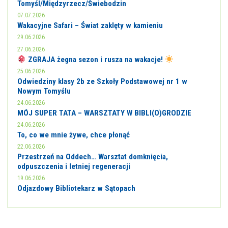
Tomyśl/Międzyrzecz/Świebodzin
07.07.2026
Wakacyjne Safari – Świat zaklęty w kamieniu
29.06.2026
27.06.2026
ZGRAJA żegna sezon i rusza na wakacje!
25.06.2026
Odwiedziny klasy 2b ze Szkoły Podstawowej nr 1 w
Nowym Tomyślu
24.06.2026
MÓJ SUPER TATA – WARSZTATY W BIBLI(O)GRODZIE
24.06.2026
To, co we mnie żywe, chce płonąć
22.06.2026
Przestrzeń na Oddech… Warsztat domknięcia,
odpuszczenia i letniej regeneracji
19.06.2026
Odjazdowy Bibliotekarz w Sątopach