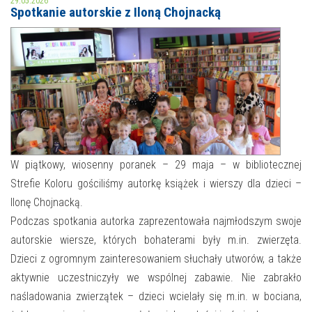
29.05.2026
Spotkanie autorskie z Iloną Chojnacką
MOJE KONTO
AKTUALNOŚCI
NASZA OFERTA
NAJBLIŻSZE WYDARZENIA
STREFA WIEDZY O REGIONIE
WYDARZENIA BIEŻĄCE
STREFA KOLORU
WYDARZYŁO SIĘ
W piątkowy, wiosenny poranek – 29 maja – w bibliotecznej
Strefie Koloru gościliśmy autorkę książek i wierszy dla dzieci –
NASZE FILIE
FORMY STAŁE
Ilonę Chojnacką.
POLECANE STRONY
Podczas spotkania autorka zaprezentowała najmłodszym swoje
autorskie wiersze, których bohaterami były m.in. zwierzęta.
WYDARZENIA KULTURALNE
Dzieci z ogromnym zainteresowaniem słuchały utworów, a także
aktywnie uczestniczyły we wspólnej zabawie. Nie zabrakło
FOTO
naśladowania zwierzątek – dzieci wcielały się m.in. w bociana,