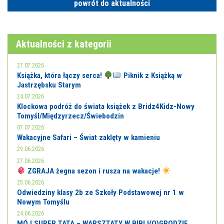
powrót do aktualności
Aktualności z kategorii
27.07.2026
Książka, która łączy serca!
Piknik z Książką w
Jastrzębsku Starym
24.07.2026
Klockowa podróż do świata książek z Bridz4Kidz-Nowy
Tomyśl/Międzyrzecz/Świebodzin
07.07.2026
Wakacyjne Safari – Świat zaklęty w kamieniu
29.06.2026
27.06.2026
ZGRAJA żegna sezon i rusza na wakacje!
25.06.2026
Odwiedziny klasy 2b ze Szkoły Podstawowej nr 1 w
Nowym Tomyślu
24.06.2026
MÓJ SUPER TATA – WARSZTATY W BIBLI(O)GRODZIE