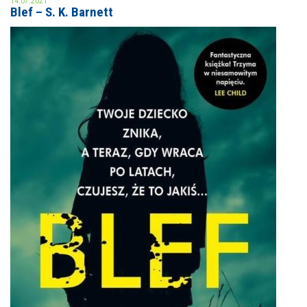
14.07.2021
Blef – S. K. Barnett
MOJE KONTO
AKTUALNOŚCI
NASZA OFERTA
NAJBLIŻSZE WYDARZENIA
STREFA WIEDZY O REGIONIE
WYDARZENIA BIEŻĄCE
STREFA KOLORU
WYDARZYŁO SIĘ
NASZE FILIE
FORMY STAŁE
POLECANE STRONY
WYDARZENIA KULTURALNE
FOTO