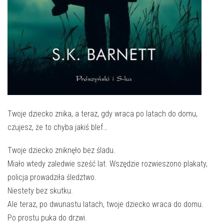
E-INFORMATOR
O NAS
Twoje dziecko znika, a teraz, gdy wraca po latach do domu,
czujesz, że to chyba jakiś blef…
Twoje dziecko zniknęło bez śladu.
Miało wtedy zaledwie sześć lat. Wszędzie rozwieszono plakaty,
policja prowadziła śledztwo.
Niestety bez skutku.
Ale teraz, po dwunastu latach, twoje dziecko wraca do domu.
Po prostu puka do drzwi.