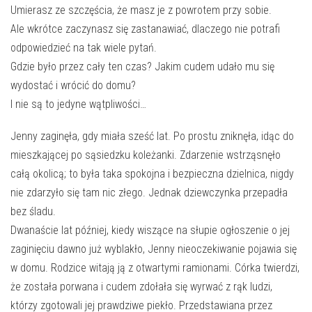
Umierasz ze szczęścia, że masz je z powrotem przy sobie.
Ale wkrótce zaczynasz się zastanawiać, dlaczego nie potrafi
odpowiedzieć na tak wiele pytań.
Gdzie było przez cały ten czas? Jakim cudem udało mu się
wydostać i wrócić do domu?
I nie są to jedyne wątpliwości…
Jenny zaginęła, gdy miała sześć lat. Po prostu zniknęła, idąc do
mieszkającej po sąsiedzku koleżanki. Zdarzenie wstrząsnęło
całą okolicą; to była taka spokojna i bezpieczna dzielnica, nigdy
nie zdarzyło się tam nic złego. Jednak dziewczynka przepadła
bez śladu.
Dwanaście lat później, kiedy wiszące na słupie ogłoszenie o jej
zaginięciu dawno już wyblakło, Jenny nieoczekiwanie pojawia się
w domu. Rodzice witają ją z otwartymi ramionami. Córka twierdzi,
że została porwana i cudem zdołała się wyrwać z rąk ludzi,
którzy zgotowali jej prawdziwe piekło. Przedstawiana przez