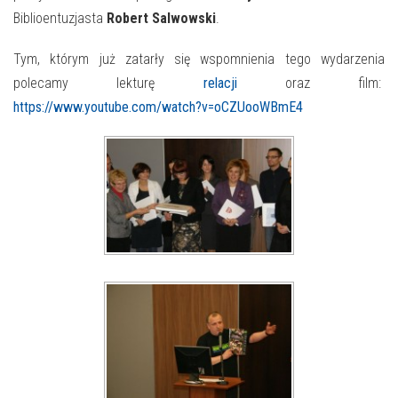
Biblioentuzjasta
Robert Salwowski
.
Tym, którym już zatarły się wspomnienia tego wydarzenia
polecamy lekturę
relacji
oraz film:
https://www.youtube.com/watch?v=oCZUooWBmE4