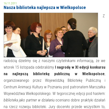
16.11.2011
Nasza biblioteka najlepsza w Wielkopolsce
MOJE KONTO
Z
AKTUALNOŚCI
NASZA OFERTA
NAJBLIŻSZE WYDARZENIA
STREFA WIEDZY O REGIONIE
WYDARZENIA BIEŻĄCE
STREFA KOLORU
WYDARZYŁO SIĘ
radością dzielimy się z naszymi czytelnikami informacją, że we
NASZE FILIE
FORMY STAŁE
wtorek 15 listopada odebraliśmy
I nagrodę w XI edycji konkursu
na najlepszą bibliotekę publiczną w Wielkopolsce
,
POLECANE STRONY
organizowanego przez Wojewódzką Bibliotekę Publiczną i
WYDARZENIA KULTURALNE
Centrum Animacji Kultury w Poznaniu pod patronatem Marszałka
Województwa Wielkopolskiego. W tegorocznej edycji pod hasłem:
FOTO
biblioteka jako partner w działaniu
oceniano dobre praktyki działań
na rzecz rozwoju biblioteki. Jury doceniło przede wszystkim to,