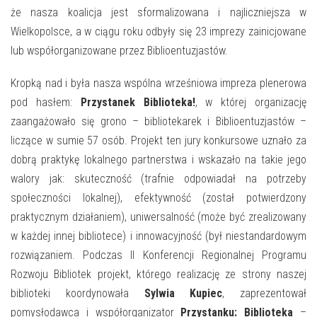
E-INFORMATOR
że nasza koalicja jest sformalizowana i najliczniejsza w
Wielkopolsce, a w ciągu roku odbyły się 23 imprezy zainicjowane
O NAS
lub współorganizowane przez Biblioentuzjastów.
Kropką nad i była nasza wspólna wrześniowa impreza plenerowa
pod hasłem:
Przystanek Biblioteka!
, w której organizację
zaangażowało się grono – bibliotekarek i Biblioentuzjastów –
liczące w sumie 57 osób. Projekt ten jury konkursowe uznało za
dobrą praktykę lokalnego partnerstwa i wskazało na takie jego
walory jak: skuteczność (trafnie odpowiadał na potrzeby
społeczności lokalnej), efektywność (został potwierdzony
praktycznym działaniem), uniwersalność (może być zrealizowany
w każdej innej bibliotece) i innowacyjność (był niestandardowym
rozwiązaniem. Podczas II Konferencji Regionalnej Programu
Rozwoju Bibliotek projekt, którego realizację ze strony naszej
biblioteki koordynowała
Sylwia Kupiec
, zaprezentował
pomysłodawca i współorganizator
Przystanku: Biblioteka
–