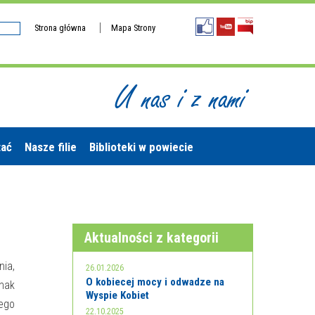
Strona główna
Mapa Strony
U nas i z nami
tać
Nasze filie
Biblioteki w powiecie
Aktualności z kategorii
ia,
26.01.2026
O kobiecej mocy i odwadze na
dnak
Wyspie Kobiet
tego
22.10.2025