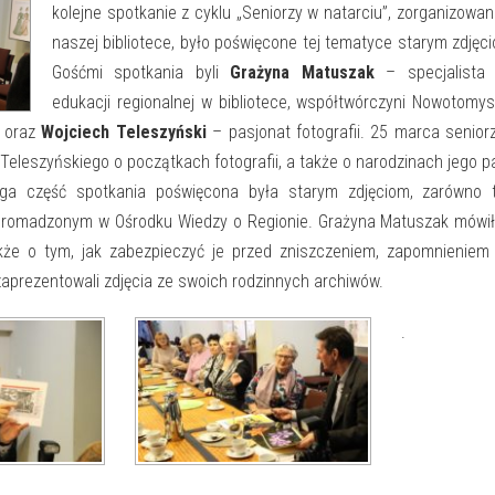
kolejne spotkanie z cyklu „Seniorzy w natarciu”, zorganizowa
naszej bibliotece, było poświęcone tej tematyce starym zdjęc
Gośćmi spotkania byli
Grażyna Matuszak
– specjalista 
edukacji regionalnej w bibliotece, współtwórczyni Nowotomys
 oraz
Wojciech Teleszyński
– pasjonat fotografii. 25 marca senior
eleszyńskiego o początkach fotografii, a także o narodzinach jego pa
uga część spotkania poświęcona była starym zdjęciom, zarówno 
zgromadzonym w Ośrodku Wiedzy o Regionie. Grażyna Matuszak mówi
 także o tym, jak zabezpieczyć je przed zniszczeniem, zapomnieniem
zaprezentowali zdjęcia ze swoich rodzinnych archiwów.
.