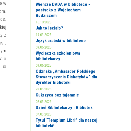
ne w
Wiersze DADA w bibliotece –
poetycko z Wojciechem
iom.
Budziszem
ds.
16.10.2025
kiej
Jak to leciało?
zy z
19.09.2025
Język arabski w bibliotece
sji,
09.06.2025
tym
Wycieczka szkoleniowa
ła o
bibliotekarzy
09.06.2025
 lub
Odznaka „Ambasador Polskiego
Stowarzyszenia Diabetyków” dla
dyrektor biblioteki
23.05.2025
Cukrzyca bez tajemnic
08.05.2025
Dzień Bibliotekarzy i Bibliotek
07.05.2025
Tytuł “Templum Libri” dla naszej
biblioteki!