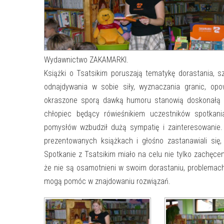
Wydawnictwo ZAKAMARKI.
Książki o Tsatsikim poruszają tematykę dorastania, sz
odnajdywania w sobie siły, wyznaczania granic, opo
okraszone sporą dawką humoru stanowią doskonałą pr
chłopiec będący rówieśnikiem uczestników spotkani
pomysłów wzbudził dużą sympatię i zainteresowanie.
prezentowanych książkach i głośno zastanawiali się
Spotkanie z Tsatsikim miało na celu nie tylko zachęcen
że nie są osamotnieni w swoim dorastaniu, problemach z 
mogą pomóc w znajdowaniu rozwiązań.