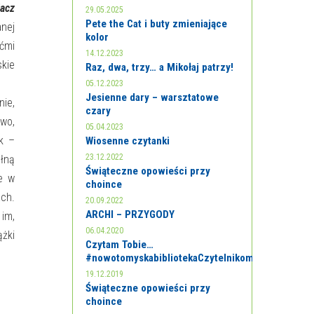
iacz
29.05.2025
Pete the Cat i buty zmieniające
anej
kolor
ećmi
14.12.2023
kie
Raz, dwa, trzy… a Mikołaj patrzy!
05.12.2023
Jesienne dary – warsztatowe
nie,
czary
wo,
05.04.2023
k –
Wiosenne czytanki
23.12.2022
łną
Świąteczne opowieści przy
ne w
choince
ach.
20.09.2022
ARCHI – PRZYGODY
 im,
06.04.2020
ążki
Czytam Tobie…
#nowotomyskabibliotekaCzytelnikom
19.12.2019
Świąteczne opowieści przy
choince