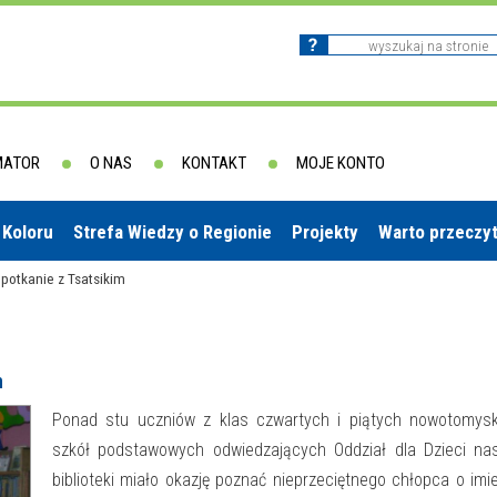
MATOR
O NAS
KONTAKT
MOJE KONTO
 Koloru
Strefa Wiedzy o Regionie
Projekty
Warto przeczy
Spotkanie z Tsatsikim
m
Ponad stu uczniów z klas czwartych i piątych nowotomysk
szkół podstawowych odwiedzających Oddział dla Dzieci nas
biblioteki miało okazję poznać nieprzeciętnego chłopca o imi