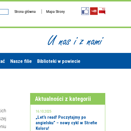
Strona główna
Mapa Strony
U nas i z nami
tać
Nasze filie
Biblioteki w powiecie
Aktualności z kategorii
ich
16.10.2025
„Let’s read! Poczytajmy po
zej
angielsku” – nowy cykl w Strefie
eniu
Koloru!