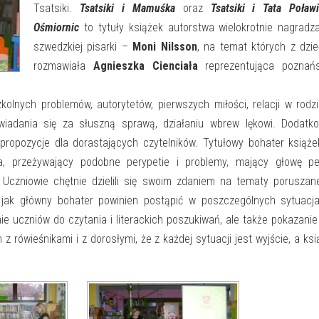
Tsatsiki.
Tsatsiki i Mamuśka
oraz
Tsatsiki i Tata Poław
Ośmiornic
to tytuły książek autorstwa wielokrotnie nagradz
szwedzkiej pisarki –
Moni Nilsson
, na temat których z dzi
rozmawiała
Agnieszka Cienciała
reprezentująca poznańs
kolnych problemów, autorytetów, pierwszych miłości, relacji w rodzi
wiadania się za słuszną sprawą, działaniu wbrew lękowi. Dodatko
opozycje dla dorastających czytelników. Tytułowy bohater książe
a, przeżywający podobne perypetie i problemy, mający głowę pe
 Uczniowie chętnie dzielili się swoim zdaniem na tematy porusza
, jak główny bohater powinien postąpić w poszczególnych sytuacj
ie uczniów do czytania i literackich poszukiwań, ale także pokazanie
rówieśnikami i z dorosłymi, że z każdej sytuacji jest wyjście, a ksi