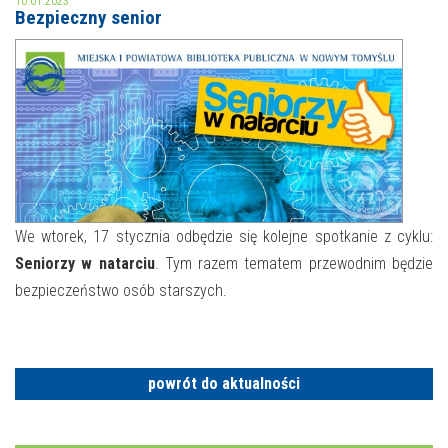
10.01.2023
Bezpieczny senior
MOJE KONTO
AKTUALNOŚCI
NASZA OFERTA
NAJBLIŻSZE WYDARZENIA
STREFA WIEDZY O REGIONIE
WYDARZENIA BIEŻĄCE
STREFA KOLORU
WYDARZYŁO SIĘ
We wtorek, 17 stycznia odbędzie się kolejne spotkanie z cyklu:
Seniorzy w natarciu
. Tym razem tematem przewodnim będzie
NASZE FILIE
FORMY STAŁE
bezpieczeństwo osób starszych.
POLECANE STRONY
WYDARZENIA KULTURALNE
powrót do aktualności
FOTO