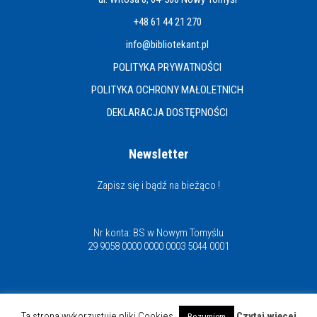
+48 61 44 21 270
info@bibliotekant.pl
POLITYKA PRYWATNOŚCI
POLITYKA OCHRONY MAŁOLETNICH
DEKLARACJA DOSTĘPNOŚCI
Newsletter
Zapisz się i bądź na bieżąco !
Nr konta: BS w Nowym Tomyślu
29 9058 0000 0000 0003 5044 0001
Miejska i Powiatowa Biblioteka Publiczna
Ta strona wykorzystuje pliki Cookies
Czytaj więcej
Rozumiem