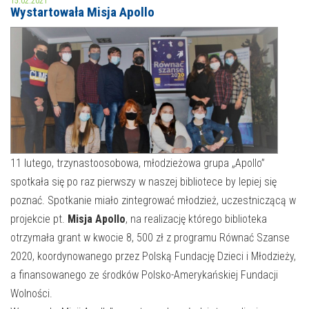
15.02.2021
Wystartowała Misja Apollo
MOJE KONTO
AKTUALNOŚCI
NASZA OFERTA
NAJBLIŻSZE WYDARZENIA
STREFA WIEDZY O REGIONIE
WYDARZENIA BIEŻĄCE
STREFA KOLORU
WYDARZYŁO SIĘ
11 lutego, trzynastoosobowa, młodzieżowa grupa „Apollo”
spotkała się po raz pierwszy w naszej bibliotece by lepiej się
NASZE FILIE
FORMY STAŁE
poznać. Spotkanie miało zintegrować młodzież, uczestniczącą w
POLECANE STRONY
projekcie pt.
Misja Apollo
, na realizację którego biblioteka
otrzymała grant w kwocie 8, 500 zł z programu Równać Szanse
WYDARZENIA KULTURALNE
2020, koordynowanego przez Polską Fundację Dzieci i Młodzieży,
a finansowanego ze środków Polsko-Amerykańskiej Fundacji
FOTO
Wolności.