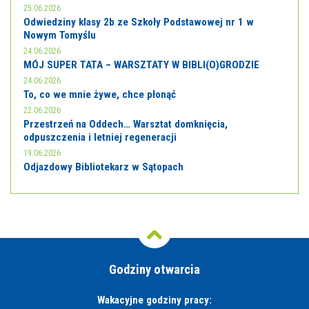
25.06.2026
Odwiedziny klasy 2b ze Szkoły Podstawowej nr 1 w
Nowym Tomyślu
24.06.2026
MÓJ SUPER TATA – WARSZTATY W BIBLI(O)GRODZIE
24.06.2026
To, co we mnie żywe, chce płonąć
22.06.2026
Przestrzeń na Oddech… Warsztat domknięcia,
odpuszczenia i letniej regeneracji
19.06.2026
Odjazdowy Bibliotekarz w Sątopach
Godziny otwarcia
Wakacyjne godziny pracy: