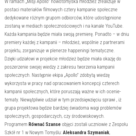
E-INFORMATOR
W ramach „Misji Apollo” nowotomyska młodzież zrealizuje w
postaci materiałów filmowych cztery kampanie społeczne
O NAS
dedykowane różnym grupom odbiorców, które udostępnione
zostaną w mediach społecznościowych i na kanale YouTube.
Każda kampania będzie miała swoją premierę. Ponadto – w dniu
premiery każdej z kampanii – młodzież, wspólnie z partnerami
projektu, zorganizuje w plenerze happeningi tematyczne.
Dzięki udziałowi w projekcie młodzież będzie miała okazję do
poszerzenie swojej wiedzy z zakresu tworzenia kampanii
społecznych. Następnie ekipa „Apollo” zdobytą wiedzę
wykorzysta w pracy nad opracowaniem koncepcji czterech
kampanii społecznych, które poruszają ważne w ich ocenie-
tematy. Niewątpliwie udział w tym przedsięwzięciu sprawi , iż
grupa projektowa będzie bardziej świadoma wagi problemów
społecznych, gospodarczych, czy środowiskowych.
Programem
Równać Szanse
objęci zostali uczniowie z Zespołu
Szkół nr 1 w Nowym Tomyślu:
Aleksandra Szymaniak
,