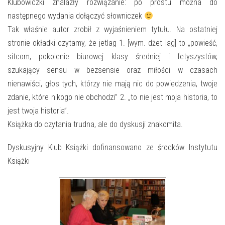
E-INFORMATOR
Klubowiczki znalazły rozwiązanie: po prostu można do
następnego wydania dołączyć słowniczek
O NAS
Tak właśnie autor zrobił z wyjaśnieniem tytułu. Na ostatniej
stronie okładki czytamy, że jetlag 1. [wym. dżet lag] to „powieść,
sitcom, pokolenie biurowej klasy średniej i fetyszystów,
szukający sensu w bezsensie oraz miłości w czasach
nienawiści, głos tych, którzy nie mają nic do powiedzenia, twoje
zdanie, które nikogo nie obchodzi” 2. „to nie jest moja historia, to
jest twoja historia”.
Książka do czytania trudna, ale do dyskusji znakomita.
Dyskusyjny Klub Książki dofinansowano ze środków Instytutu
Książki