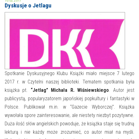
10.02.2017
Dyskusje o Jetlagu
MOJE KONTO
AKTUALNOŚCI
NASZA OFERTA
NAJBLIŻSZE WYDARZENIA
STREFA WIEDZY O REGIONIE
WYDARZENIA BIEŻĄCE
STREFA KOLORU
WYDARZYŁO SIĘ
Spotkanie Dyskusyjnego Klubu Książki miało miejsce 7 lutego
2017 r. w Czytelni naszej biblioteki. Tematem spotkania była
NASZE FILIE
FORMY STAŁE
książka pt.
“Jetlag” Michała R.
Wiśniewskiego
. Autor jest
POLECANE STRONY
publicystą, popularyzatorem japońskiej popkultury i fantastyki w
Polsce. Publikował m.in. w “Gazecie Wyborczej”. Książka
WYDARZENIA KULTURALNE
wywołała spore zainteresowanie, ale niestety niezbyt pozytywne.
Duża ilość słów angielskich powoduje, że książka staje się trudną
FOTO
lekturą i nie każdy może zrozumieć, co autor miał na myśli.