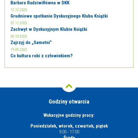
Barbara Radziwiłłówna w DKK
12.12.2025
Grudniowe spotkanie Dyskusyjnego Klubu Książki
07.11.2025
Zachwyt w Dyskusyjnym Klubie Książki
03.10.2025
Zajrzyj do „Samotni”
19.09.2025
Co kultura robi z człowiekiem?
Godziny otwarcia
Wakacyjne godziny pracy:
Poniedziałek, wtorek, czwartek, piątek
9:00 - 17:00
Środa