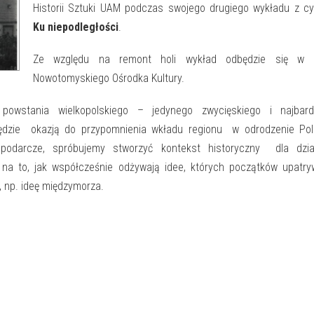
Historii Sztuki UAM podczas swojego drugiego wykładu z cy
Ku niepodległości
.
Ze względu na remont holi wykład odbędzie się w s
Nowotomyskiego Ośrodka Kultury.
powstania wielkopolskiego – jedynego zwycięskiego i najbardz
zie okazją do przypomnienia wkładu regionu w odrodzenie Pols
ospodarcze, spróbujemy stworzyć kontekst historyczny dla dzia
na to, jak współcześnie odżywają idee, których początków upatry
, np. ideę międzymorza.