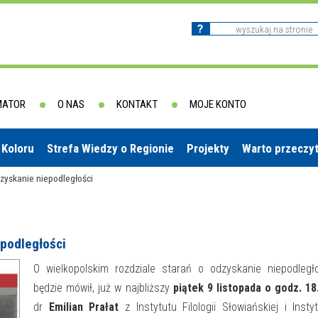
MATOR
O NAS
KONTAKT
MOJE KONTO
 Koloru
Strefa Wiedzy o Regionie
Projekty
Warto przeczy
dzyskanie niepodległości
epodległości
O wielkopolskim rozdziale starań o odzyskanie niepodległ
będzie mówił, już w najbliższy
piątek 9 listopada o godz. 18
dr
Emilian Prałat
z Instytutu Filologii Słowiańskiej i Insty