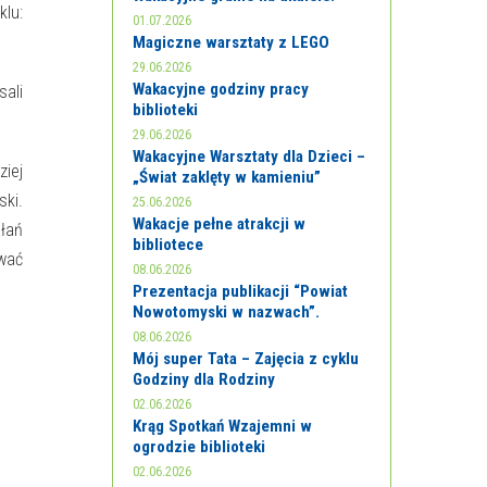
klu:
01.07.2026
Magiczne warsztaty z LEGO
29.06.2026
Wakacyjne godziny pracy
ali
biblioteki
29.06.2026
Wakacyjne Warsztaty dla Dzieci –
iej
„Świat zaklęty w kamieniu”
ki.
25.06.2026
Wakacje pełne atrakcji w
łań
bibliotece
wać
08.06.2026
Prezentacja publikacji “Powiat
Nowotomyski w nazwach”.
08.06.2026
Mój super Tata – Zajęcia z cyklu
Godziny dla Rodziny
02.06.2026
Krąg Spotkań Wzajemni w
ogrodzie biblioteki
02.06.2026