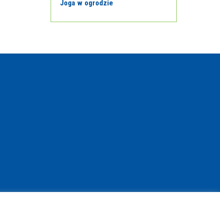
Joga w ogrodzie
© Copyright 2021 | www.bibliotekant.pl