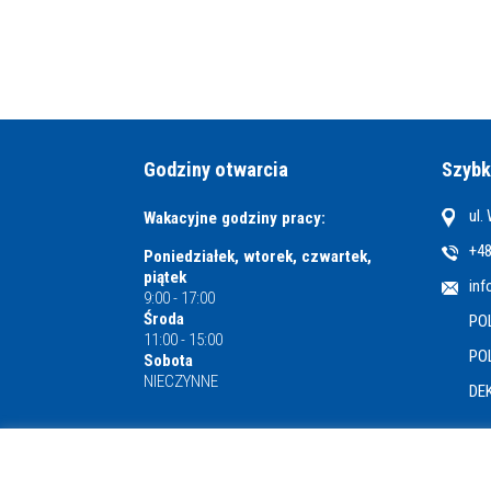
Godziny otwarcia
Szybk
ul.
Wakacyjne godziny pracy:
+48
Poniedziałek, wtorek, czwartek,
piątek
inf
9:00 - 17:00
Środa
PO
11:00 - 15:00
PO
Sobota
NIECZYNNE
DE
Miejska i Powiatowa Biblioteka Publiczna