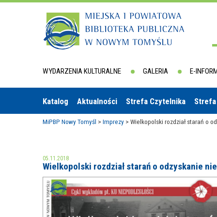
WYDARZENIA KULTURALNE
GALERIA
E-INFOR
Katalog
Aktualności
Strefa Czytelnika
Strefa
MiPBP Nowy Tomyśl
>
Imprezy
>
Wielkopolski rozdział starań o o
05.11.2018
Wielkopolski rozdział starań o odzyskanie ni