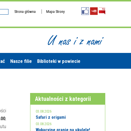
Strona główna
Mapa Strony
U nas i z nami
tać
Nasze filie
Biblioteki w powiecie
Aktualności z kategorii
ości
03.08.2026
Safari z origami
.00
,
03.08.2026
tutu
Wakacyjne granie na ukulele!