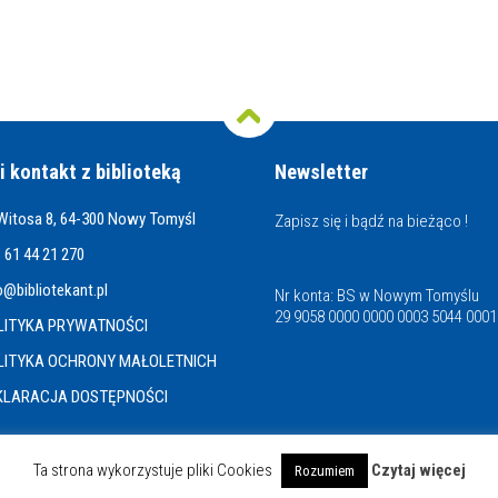
i kontakt z biblioteką
Newsletter
 Witosa 8, 64-300 Nowy Tomyśl
Zapisz się i bądź na bieżąco !
 61 44 21 270
o@bibliotekant.pl
Nr konta: BS w Nowym Tomyślu
29 9058 0000 0000 0003 5044 0001
LITYKA PRYWATNOŚCI
LITYKA OCHRONY MAŁOLETNICH
KLARACJA DOSTĘPNOŚCI
Ta strona wykorzystuje pliki Cookies
Czytaj więcej
Rozumiem