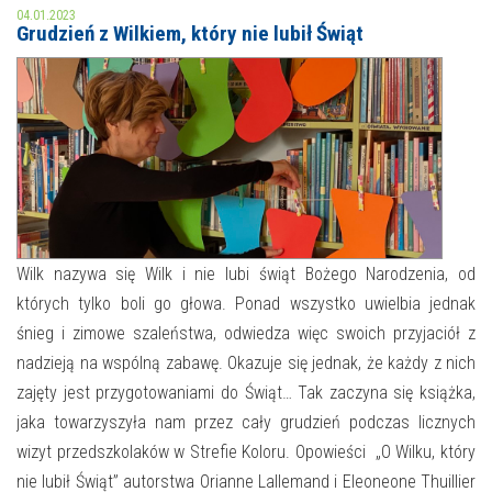
04.01.2023
Grudzień z Wilkiem, który nie lubił Świąt
MOJE KONTO
AKTUALNOŚCI
NASZA OFERTA
NAJBLIŻSZE WYDARZENIA
STREFA WIEDZY O REGIONIE
WYDARZENIA BIEŻĄCE
STREFA KOLORU
WYDARZYŁO SIĘ
Wilk nazywa się Wilk i nie lubi świąt Bożego Narodzenia, od
NASZE FILIE
FORMY STAŁE
których tylko boli go głowa. Ponad wszystko uwielbia jednak
śnieg i zimowe szaleństwa, odwiedza więc swoich przyjaciół z
POLECANE STRONY
nadzieją na wspólną zabawę. Okazuje się jednak, że każdy z nich
WYDARZENIA KULTURALNE
zajęty jest przygotowaniami do Świąt… Tak zaczyna się książka,
jaka towarzyszyła nam przez cały grudzień podczas licznych
FOTO
wizyt przedszkolaków w Strefie Koloru. Opowieści „O Wilku, który
nie lubił Świąt” autorstwa Orianne Lallemand i Eleoneone Thuillier