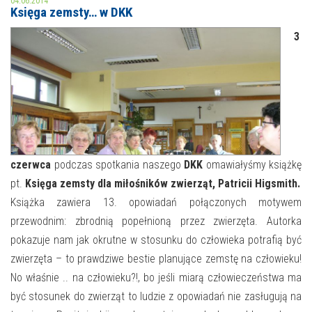
04.06.2014
Księga zemsty… w DKK
MOJE KONTO
3
AKTUALNOŚCI
NASZA OFERTA
NAJBLIŻSZE WYDARZENIA
STREFA WIEDZY O REGIONIE
WYDARZENIA BIEŻĄCE
STREFA KOLORU
WYDARZYŁO SIĘ
czerwca
podczas spotkania naszego
DKK
omawiałyśmy książkę
pt.
Księga zemsty dla miłośników zwierząt,
Patricii Higsmith.
NASZE FILIE
FORMY STAŁE
Książka zawiera 13. opowiadań połączonych motywem
POLECANE STRONY
przewodnim: zbrodnią popełnioną przez zwierzęta. Autorka
pokazuje nam jak okrutne w stosunku do człowieka potrafią być
WYDARZENIA KULTURALNE
zwierzęta – to prawdziwe bestie planujące zemstę na człowieku!
No właśnie .. na człowieku?!, bo jeśli miarą człowieczeństwa ma
FOTO
być stosunek do zwierząt to ludzie z opowiadań nie zasługują na