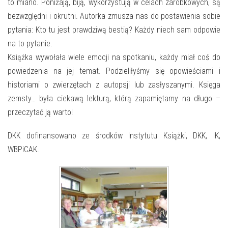
E-INFORMATOR
to miano. Poniżają, biją, wykorzystują w celach zarobkowych, są
bezwzględni i okrutni. Autorka zmusza nas do postawienia sobie
O NAS
pytania: Kto tu jest prawdziwą bestią? Każdy niech sam odpowie
na to pytanie.
Książka wywołała wiele emocji na spotkaniu, każdy miał coś do
powiedzenia na jej temat. Podzieliłyśmy się opowieściami i
historiami o zwierzętach z autopsji lub zasłyszanymi. Księga
zemsty… była ciekawą lekturą, którą zapamiętamy na długo –
przeczytać ją warto!
DKK dofinansowano ze środków Instytutu Książki, DKK, IK,
WBPiCAK.