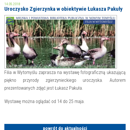
14.05.2018
Uroczysko Zgierzynka w obiektywie Łukasza Pakuły
MOJE KONTO
AKTUALNOŚCI
NASZA OFERTA
NAJBLIŻSZE WYDARZENIA
STREFA WIEDZY O REGIONIE
WYDARZENIA BIEŻĄCE
STREFA KOLORU
WYDARZYŁO SIĘ
Filia w Wytomyślu zaprasza na wystawę fotograficzną ukazującą
NASZE FILIE
FORMY STAŁE
piękno przyrody zgierzynieckiego uroczyska. Autorem
prezentowanych zdjęć jest Łukasz Pakuła.
POLECANE STRONY
Wystawę można oglądać od 14 do 25 maja.
WYDARZENIA KULTURALNE
FOTO
powrót do aktualności