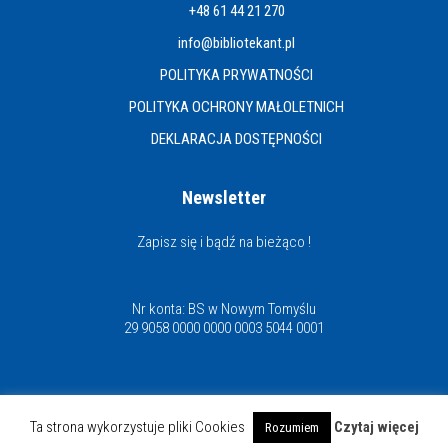
+48 61 44 21 270
info@bibliotekant.pl
POLITYKA PRYWATNOŚCI
POLITYKA OCHRONY MAŁOLETNICH
DEKLARACJA DOSTĘPNOŚCI
Newsletter
Zapisz się i bądź na bieżąco !
Nr konta: BS w Nowym Tomyślu
29 9058 0000 0000 0003 5044 0001
Miejska i Powiatowa Biblioteka Publiczna
Ta strona wykorzystuje pliki Cookies
Czytaj więcej
Rozumiem
© Copyright 2021 | www.bibliotekant.pl