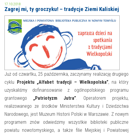
17.10.2018
Zagrej mi, ty groczyku! – tradycje Ziemi Kaliskiej
MOJE KONTO
AKTUALNOŚCI
NASZA OFERTA
NAJBLIŻSZE WYDARZENIA
STREFA WIEDZY O REGIONIE
WYDARZENIA BIEŻĄCE
STREFA KOLORU
WYDARZYŁO SIĘ
Już od czwartku, 25 października, zaczynamy realizację drugiego
NASZE FILIE
FORMY STAŁE
cyklu
Projektu „Alfabet tradycji – Wielkopolska”
, na który
uzyskaliśmy dofinansowanie z ogólnopolskiego programu
POLECANE STRONY
grantowego
„Patriotyzm Jutra”
. Operatorem projektu,
WYDARZENIA KULTURALNE
realizowanego ze środków Ministerstwa Kultury i Dziedzictwa
Narodowego, jest Muzeum Historii Polski w Warszawie. Z nowym
FOTO
programem znów odwiedzimy wszystkie biblioteki publiczne
powiatu nowotomyskiego, a także filie Miejskiej i
Powiatowej