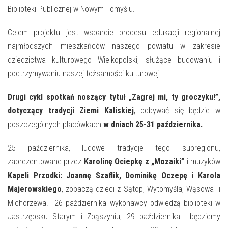
E-INFORMATOR
Biblioteki Publicznej w Nowym Tomyślu.
O NAS
Celem projektu jest wsparcie procesu edukacji regionalnej
najmłodszych mieszkańców naszego powiatu w zakresie
dziedzictwa kulturowego Wielkopolski, służące budowaniu i
podtrzymywaniu naszej tożsamości kulturowej.
Drugi cykl spotkań noszący tytuł „Zagrej mi, ty groczyku!”,
dotyczący tradycji Ziemi Kaliskiej
, odbywać się będzie w
poszczególnych placówkach
w dniach 25-31 października.
25 października, ludowe tradycje tego subregionu,
zaprezentowane przez
Karolinę Ociepkę z „Mozaiki”
i muzyków
Kapeli Przodki: Joannę Szaflik, Dominikę Oczepę i Karola
Majerowskiego
, zobaczą dzieci z Sątop, Wytomyśla, Wąsowa i
Michorzewa. 26 października wykonawcy odwiedzą biblioteki w
Jastrzębsku Starym i Zbąszyniu, 29 października będziemy