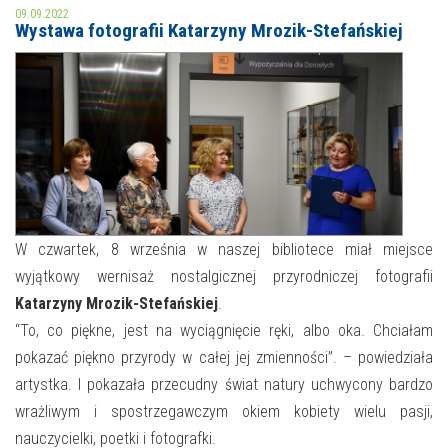
09.09.2022
Wystawa fotografii Katarzyny Mrozik-Stefańskiej
MOJE KONTO
AKTUALNOŚCI
NASZA OFERTA
NAJBLIŻSZE WYDARZENIA
STREFA WIEDZY O REGIONIE
WYDARZENIA BIEŻĄCE
STREFA KOLORU
WYDARZYŁO SIĘ
W czwartek, 8 września w naszej bibliotece miał miejsce
NASZE FILIE
FORMY STAŁE
wyjątkowy wernisaż nostalgicznej przyrodniczej fotografii
Katarzyny Mrozik-Stefańskiej
.
POLECANE STRONY
“To, co piękne, jest na wyciągnięcie ręki, albo oka. Chciałam
WYDARZENIA KULTURALNE
pokazać piękno przyrody w całej jej zmienności”. – powiedziała
artystka. I pokazała przecudny świat natury uchwycony bardzo
FOTO
wrażliwym i spostrzegawczym okiem kobiety wielu pasji,
nauczycielki, poetki i fotografki.