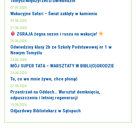
Tomyśl/Międzyrzecz/Świebodzin
07.07.2026
Wakacyjne Safari – Świat zaklęty w kamieniu
29.06.2026
27.06.2026
ZGRAJA żegna sezon i rusza na wakacje!
25.06.2026
Odwiedziny klasy 2b ze Szkoły Podstawowej nr 1 w
Nowym Tomyślu
24.06.2026
MÓJ SUPER TATA – WARSZTATY W BIBLI(O)GRODZIE
24.06.2026
To, co we mnie żywe, chce płonąć
22.06.2026
Przestrzeń na Oddech… Warsztat domknięcia,
odpuszczenia i letniej regeneracji
19.06.2026
Odjazdowy Bibliotekarz w Sątopach