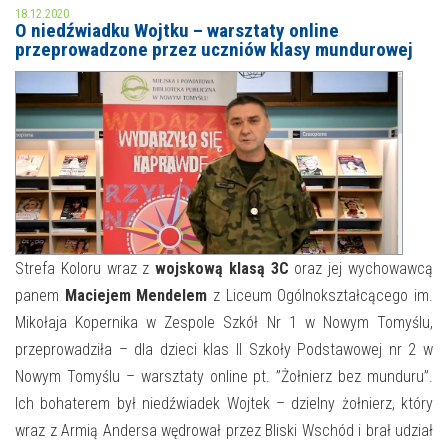
18.12.2020
O niedźwiadku Wojtku – warsztaty online
MOJE KONTO
przeprowadzone przez uczniów klasy mundurowej
AKTUALNOŚCI
NASZA OFERTA
NAJBLIŻSZE WYDARZENIA
STREFA WIEDZY O REGIONIE
WYDARZENIA BIEŻĄCE
STREFA KOLORU
WYDARZYŁO SIĘ
NASZE FILIE
FORMY STAŁE
Strefa Koloru wraz z
wojskową klasą 3C
oraz jej wychowawcą
panem
Maciejem Mendelem
z Liceum Ogólnokształcącego im.
POLECANE STRONY
Mikołaja Kopernika w Zespole Szkół Nr 1 w Nowym Tomyślu,
przeprowadziła – dla dzieci klas II Szkoły Podstawowej nr 2 w
WYDARZENIA KULTURALNE
Nowym Tomyślu – warsztaty online pt. ”Żołnierz bez munduru”.
FOTO
Ich bohaterem był niedźwiadek Wojtek – dzielny żołnierz, który
wraz z Armią Andersa wędrował przez Bliski Wschód i brał udział