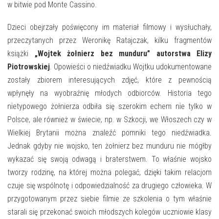
E-INFORMATOR
w bitwie pod Monte Cassino.
O NAS
Dzieci obejrzały poświęcony im materiał filmowy i wysłuchały,
przeczytanych przez Weronikę Ratajczak, kilku fragmentów
książki
„Wojtek żołnierz bez munduru” autorstwa Elizy
Piotrowskiej
. Opowieści o niedźwiadku Wojtku udokumentowane
zostały zbiorem interesujących zdjęć, które z pewnością
wpłynęły na wyobraźnię młodych odbiorców. Historia tego
nietypowego żołnierza odbiła się szerokim echem nie tylko w
Polsce, ale również w świecie, np. w Szkocji, we Włoszech czy w
Wielkiej Brytanii można znaleźć pomniki tego niedźwiadka.
Jednak gdyby nie wojsko, ten żołnierz bez munduru nie mógłby
wykazać się swoją odwagą i braterstwem. To właśnie wojsko
tworzy rodzinę, na której można polegać, dzięki takim relacjom
czuje się wspólnotę i odpowiedzialność za drugiego człowieka. W
przygotowanym przez siebie filmie ze szkolenia o tym właśnie
starali się przekonać swoich młodszych kolegów uczniowie klasy