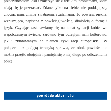
przeciwnościom losu i zmierzyć się z wielkimi problemami, które
zdają się je przerastać. Zdane tylko na siebie, nie poddają się,
chociaż mają chwile zwątpienia i załamania. To powieść piękna,
wzruszająca, napisana z powściągliwością, dbałością o formę i
język. Czytając zastanawiamy się na temat sytuacji kobiet we
współczesnym świecie, zarówno tym odległym nam kulturowo,
jak i zbudowanym na filarach cywilizacji europejskiej. W
połączeniu z podjętą tematyką sprawia, że obok powieści nie
można przejść obojętnie i pamięta się o niej długo po odłożeniu na
półkę.
powrót do aktualności