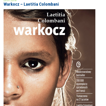
26.01.2018
Warkocz – Laetitia Colombani
MOJE KONTO
AKTUALNOŚCI
NASZA OFERTA
NAJBLIŻSZE WYDARZENIA
STREFA WIEDZY O REGIONIE
WYDARZENIA BIEŻĄCE
STREFA KOLORU
WYDARZYŁO SIĘ
NASZE FILIE
FORMY STAŁE
POLECANE STRONY
WYDARZENIA KULTURALNE
FOTO