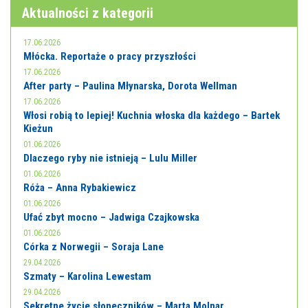
Aktualności z kategorii
17.06.2026
Młócka. Reportaże o pracy przyszłości
17.06.2026
After party – Paulina Młynarska, Dorota Wellman
17.06.2026
Włosi robią to lepiej! Kuchnia włoska dla każdego – Bartek
Kieżun
01.06.2026
Dlaczego ryby nie istnieją – Lulu Miller
01.06.2026
Róża – Anna Rybakiewicz
01.06.2026
Ufać zbyt mocno – Jadwiga Czajkowska
01.06.2026
Córka z Norwegii – Soraja Lane
29.04.2026
Szmaty – Karolina Lewestam
29.04.2026
Sekretne życie słoneczników – Marta Molnar