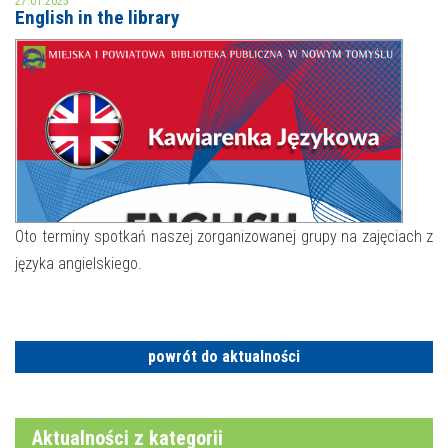
27.01.2025
English in the library
MOJE KONTO
AKTUALNOŚCI
NASZA OFERTA
NAJBLIŻSZE WYDARZENIA
STREFA WIEDZY O REGIONIE
WYDARZENIA BIEŻĄCE
STREFA KOLORU
WYDARZYŁO SIĘ
Oto terminy spotkań naszej zorganizowanej grupy na zajęciach z
języka angielskiego.
NASZE FILIE
FORMY STAŁE
POLECANE STRONY
WYDARZENIA KULTURALNE
powrót do aktualności
FOTO
Aktualności z kategorii