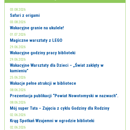
E-INFORMATOR
03.08.2026
O NAS
Safari z origami
03.08.2026
Wakacyjne granie na ukulele!
01.07.2026
Magiczne warsztaty z LEGO
29.06.2026
Wakacyjne godziny pracy biblioteki
29.06.2026
Wakacyjne Warsztaty dla Dzieci – „Świat zaklęty w
kamieniu”
25.06.2026
Wakacje pełne atrakcji w bibliotece
08.06.2026
Prezentacja publikacji “Powiat Nowotomyski w nazwach”.
08.06.2026
Mój super Tata – Zajęcia z cyklu Godziny dla Rodziny
02.06.2026
Krąg Spotkań Wzajemni w ogrodzie biblioteki
02.06.2026