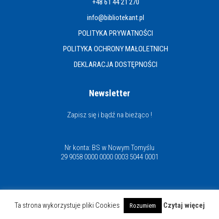
+48 61 44 21 270
info@bibliotekant.pl
POLITYKA PRYWATNOŚCI
POLITYKA OCHRONY MAŁOLETNICH
DEKLARACJA DOSTĘPNOŚCI
Newsletter
Zapisz się i bądź na bieżąco !
Nr konta: BS w Nowym Tomyślu
29 9058 0000 0000 0003 5044 0001
Miejska i Powiatowa Biblioteka Publiczna
Ta strona wykorzystuje pliki Cookies
Czytaj więcej
Rozumiem
© Copyright 2021 | www.bibliotekant.pl