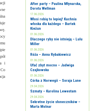
cji
After party – Paulina Młynarska,
Dorota Wellman
iwne
17.06.2026
lna
Włosi robią to lepiej! Kuchnia
duje
włoska dla każdego – Bartek
Kieżun
owę.
01.06.2026
mocy
Dlaczego ryby nie istnieją – Lulu
emu
Miller
pie
01.06.2026
Róża – Anna Rybakiewicz
spół
01.06.2026
a i
Ufać zbyt mocno – Jadwiga
 Co
Czajkowska
01.06.2026
cja
Córka z Norwegii – Soraja Lane
29.04.2026
Szmaty – Karolina Lewestam
29.04.2026
Sekretne życie słoneczników –
Marta Molnar