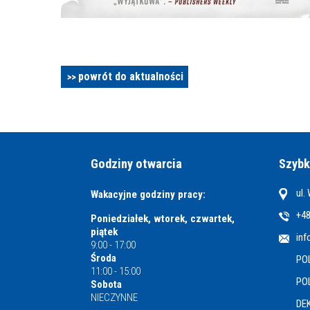
powrót do aktualności
Godziny otwarcia
Szybk
ul.
Wakacyjne godziny pracy:
+48
Poniedziałek, wtorek, czwartek,
piątek
inf
9:00 - 17:00
Środa
PO
11:00 - 15:00
PO
Sobota
NIECZYNNE
DE