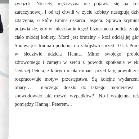
związek. Niestety, mężczyzna nie pojawia się na kola
zaręczynowej. I od tej chwili w życiu kobiety następują dz
zdarzenia, o które Emma oskarża Jaspera. Sprawa krymina
pojawia się, gdy w mieszkaniu tegoż biznesmena policja znaj
ciało młodej kobiety. Mord jest brutalny – ktoś odciął jej gł
Sprawa jest trudna i podobna do zabójstwa sprzed 10 lat. Po
w śledztwie udziela Hanna. Mimo swojego probl
zdrowotnego i zamętu w sercu z powodu spotkania w eki
śledczej Petera, z którym miała romans przed laty, powoli ze
rozpracowuje motyw przestępstwa. Są kolejne wydarzeni
ofiary… dlaczego doszło do takiego morderstwa.
spowodowało taki rozwój wypadków? No i wzajemna rela
pomiędzy Hanną i Peterem…