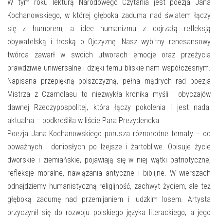
E-INFORMATOR
W tym roku lekturą Narodowego Czytania jest poezja Jana
Kochanowskiego, w której głęboka zaduma nad światem łączy
O NAS
się z humorem, a idee humanizmu z dojrzałą refleksją
obywatelską i troską o Ojczyznę. Nasz wybitny renesansowy
twórca zawarł w swoich utworach emocje oraz przeżycia
prawdziwie uniwersalne i dzięki temu bliskie nam współczesnym.
Napisana przepiękną polszczyzną, pełna mądrych rad poezja
Mistrza z Czarnolasu to niezwykła kronika myśli i obyczajów
dawnej Rzeczypospolitej, która łączy pokolenia i jest nadal
aktualna – podkreśliła w liście Para Prezydencka.
Poezja Jana Kochanowskiego porusza różnorodne tematy – od
poważnych i doniosłych po lżejsze i żartobliwe. Opisuje życie
dworskie i ziemiańskie, pojawiają się w niej wątki patriotyczne,
refleksje moralne, nawiązania antyczne i biblijne. W wierszach
odnajdziemy humanistyczną religijność, zachwyt życiem, ale też
głęboką zadumę nad przemijaniem i ludzkim losem. Artysta
przyczynił się do rozwoju polskiego języka literackiego, a jego