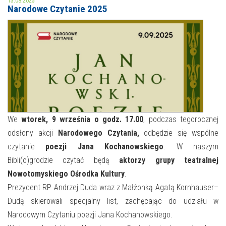
13.08.2025
Narodowe Czytanie 2025
MOJE KONTO
AKTUALNOŚCI
NASZA OFERTA
NAJBLIŻSZE WYDARZENIA
STREFA WIEDZY O REGIONIE
WYDARZENIA BIEŻĄCE
STREFA KOLORU
WYDARZYŁO SIĘ
We
wtorek, 9 września o godz. 17.00
, podczas tegorocznej
odsłony akcji
Narodowego Czytania,
odbędzie się wspólne
NASZE FILIE
FORMY STAŁE
czytanie
poezji
Jana Kochanowskiego
. W naszym
POLECANE STRONY
Bibli(o)grodzie czytać będą
aktorzy grupy teatralnej
Nowotomyskiego Ośrodka Kultury
.
WYDARZENIA KULTURALNE
Prezydent RP Andrzej Duda wraz z Małżonką Agatą Kornhauser–
Dudą skierowali specjalny list, zachęcając do udziału w
FOTO
Narodowym Czytaniu poezji Jana Kochanowskiego.