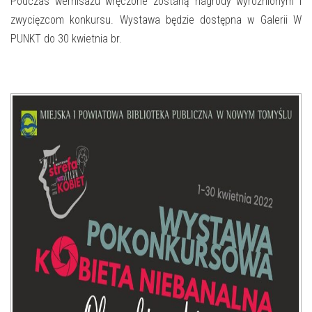
E-INFORMATOR
Podczas wernisażu wręczone zostaną nagrody wyróżnionym i
zwycięzcom konkursu. Wystawa będzie dostępna w Galerii W
O NAS
PUNKT do 30 kwietnia br.