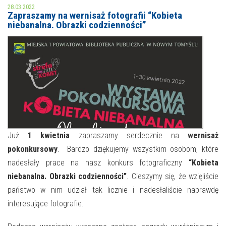
28.03.2022
Zapraszamy na wernisaż fotografii “Kobieta
MOJE KONTO
niebanalna. Obrazki codzienności”
AKTUALNOŚCI
NASZA OFERTA
NAJBLIŻSZE WYDARZENIA
STREFA WIEDZY O REGIONIE
WYDARZENIA BIEŻĄCE
STREFA KOLORU
WYDARZYŁO SIĘ
NASZE FILIE
FORMY STAŁE
Już
1 kwietnia
zapraszamy serdecznie na
wernisaż
pokonkursowy
. Bardzo dziękujemy wszystkim osobom, które
POLECANE STRONY
nadesłały prace na nasz konkurs fotograficzny
“Kobieta
niebanalna. Obrazki codzienności”
. Cieszymy się, że wzięliście
WYDARZENIA KULTURALNE
państwo w nim udział tak licznie i nadesłaliście naprawdę
FOTO
interesujące fotografie.