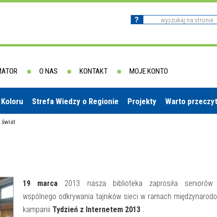
MATOR
O NAS
KONTAKT
MOJE KONTO
 Koloru
Strefa Wiedzy o Regionie
Projekty
Warto przeczy
 świat
19 marca
2013 nasza biblioteka zaprosiła seniorów
wspólnego odkrywania tajników sieci w ramach międzynarod
kampanii
Tydzień z Internetem 2013
.