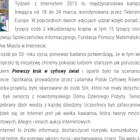
Tydzień z Internetem 2013 to międzynarodowa kampa
trwająca od 18 do 24 marca, koordynowana przez Telecent
Europe. W poprzednich dwóch edycjach udział wzięło ponad
tysięcy osób z kilkudziesięciu krajów, w tym 15 tysięcy os
 Rozwoju Społeczeństwa Informacyjnego, Fundacja Pomocy Matematyk
e Miasta w Internecie.
 osób po 50. roku życia, ponieważ badania potwierdzają, że w tym w
 Poprzez tę inicjatywę chcemy pokazać ludziom starszym jak poruszać
ytułem
Pierwszy krok w cyfrowy świat
i oparte było na scenariu
ecie. Spotkania, prowadzone przez Latarnika Polski Cyfrowej Rów
torka projektu, było skierowane do osób 50+, które nie miały dotych
 byli seniorzy z nowotomyskiego Domu Dziennego Pobytu. Senio
rzebrany zbiór wiedzy z każdej dziedziny. Uczestnicy byli zafascyno
ieli się, ze Internet jest jak wielka kawiarnia, która tworzy mnó
towych, Allegro i innych aukcji internetowych.
ternet to źródło informacji, dostarczyciel rozrywki, komunikatory
arzędzie dla poprawy jakości życia i wyrównywania szans. Dla wielu l