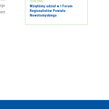
10.04.2025
nego
Wzięliśmy udział w I Forum
Regionalistów Powiatu
etem
Nowotomyskiego