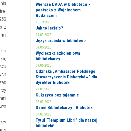
nia
Wiersze DADA w bibliotece –
poetycko z Wojciechem
re-
Budziszem
 250
16.10.2025
ób z
Jak to leciało?
om i
19.09.2025
Język arabski w bibliotece
09.06.2025
ieku
Wycieczka szkoleniowa
 się
bibliotekarzy
09.06.2025
szu
Odznaka „Ambasador Polskiego
nych
Stowarzyszenia Diabetyków” dla
czas
dyrektor biblioteki
23.05.2025
rzy
Cukrzyca bez tajemnic
wani
08.05.2025
stwo
Dzień Bibliotekarzy i Bibliotek
07.05.2025
Tytuł “Templum Libri” dla naszej
 czy
biblioteki!
udzi