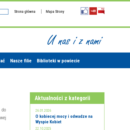
Strona główna
Mapa Strony
U nas i z nami
tać
Nasze filie
Biblioteki w powiecie
Aktualności z kategorii
 do
26.01.2026
O kobiecej mocy i odwadze na
owej
Wyspie Kobiet
22.10.2025