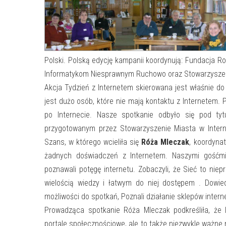
Polski. Polską edycję kampanii koordynują: Fundacja
Informatykom Niesprawnym Ruchowo oraz Stowarzyszeni
Akcja Tydzień z Internetem skierowana jest właśnie do
jest dużo osób, które nie mają kontaktu z Internetem.
po Internecie. Nasze spotkanie odbyło się pod t
przygotowanym przez Stowarzyszenie Miasta w Intern
Szans, w którego wcieliła się
Róża Mleczak
, koordyna
żadnych doświadczeń z Internetem. Naszymi gośćmi
poznawali potęgę internetu. Zobaczyli, że Sieć to niep
wielością wiedzy i łatwym do niej dostępem . Dowiedz
możliwości do spotkań, Poznali działanie sklepów interne
Prowadząca spotkanie Róża Mleczak podkreśliła, że In
portale społecznościowe, ale to także niezwykle ważne n