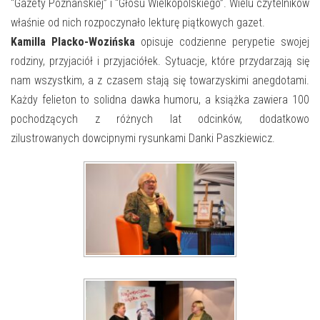
E-INFORMATOR
“Gazety Poznańskiej” i “Głosu Wielkopolskiego”. Wielu czytelników
właśnie od nich rozpoczynało lekturę piątkowych gazet.
O NAS
Kamilla Placko-Wozińska
opisuje codzienne perypetie swojej
rodziny, przyjaciół i przyjaciółek. Sytuacje, które przydarzają się
nam wszystkim, a z czasem stają się towarzyskimi anegdotami.
Każdy felieton to solidna dawka humoru, a książka zawiera 100
pochodzących z różnych lat odcinków, dodatkowo
zilustrowanych dowcipnymi rysunkami Danki Paszkiewicz.