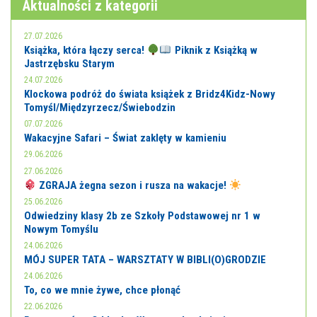
Aktualności z kategorii
27.07.2026
Książka, która łączy serca!
Piknik z Książką w
Jastrzębsku Starym
24.07.2026
Klockowa podróż do świata książek z Bridz4Kidz-Nowy
Tomyśl/Międzyrzecz/Świebodzin
07.07.2026
Wakacyjne Safari – Świat zaklęty w kamieniu
29.06.2026
27.06.2026
ZGRAJA żegna sezon i rusza na wakacje!
25.06.2026
Odwiedziny klasy 2b ze Szkoły Podstawowej nr 1 w
Nowym Tomyślu
24.06.2026
MÓJ SUPER TATA – WARSZTATY W BIBLI(O)GRODZIE
24.06.2026
To, co we mnie żywe, chce płonąć
22.06.2026