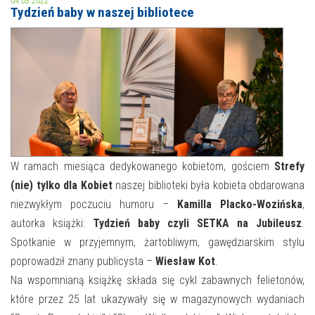
04.03.2022
Tydzień baby w naszej bibliotece
MOJE KONTO
AKTUALNOŚCI
NASZA OFERTA
NAJBLIŻSZE WYDARZENIA
STREFA WIEDZY O REGIONIE
WYDARZENIA BIEŻĄCE
STREFA KOLORU
WYDARZYŁO SIĘ
W ramach miesiąca dedykowanego kobietom, gościem
Strefy
(nie) tylko dla Kobiet
naszej biblioteki była kobieta obdarowana
NASZE FILIE
FORMY STAŁE
niezwykłym poczuciu humoru –
Kamilla Placko-Wozińska
,
POLECANE STRONY
autorka książki:
Tydzień baby czyli SETKA na Jubileusz
.
Spotkanie w przyjemnym, żartobliwym, gawędziarskim stylu
WYDARZENIA KULTURALNE
poprowadził znany publicysta –
Wiesław Kot
.
Na wspomnianą książkę składa się cykl zabawnych felietonów,
FOTO
które przez 25 lat ukazywały się w magazynowych wydaniach