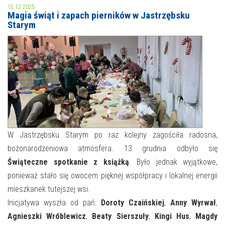
15.12.2025
Magia świąt i zapach pierników w Jastrzębsku
MOJE KONTO
Starym
AKTUALNOŚCI
NASZA OFERTA
NAJBLIŻSZE WYDARZENIA
STREFA WIEDZY O REGIONIE
WYDARZENIA BIEŻĄCE
STREFA KOLORU
WYDARZYŁO SIĘ
NASZE FILIE
FORMY STAŁE
W Jastrzębsku Starym po raz kolejny zagościła radosna,
bożonarodzeniowa atmosfera. 13 grudnia odbyło się
POLECANE STRONY
Świąteczne spotkanie z książką
. Było jednak wyjątkowe,
ponieważ stało się owocem pięknej współpracy i lokalnej energii
WYDARZENIA KULTURALNE
mieszkanek tutejszej wsi.
FOTO
Inicjatywa wyszła od pań:
Doroty Czaińskiej
,
Anny Wyrwał
,
Agnieszki Wróblewicz
,
Beaty Sierszuły
,
Kingi Hus
,
Magdy