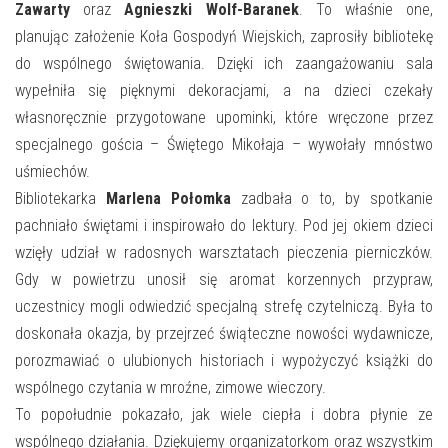
E-INFORMATOR
Zawarty
oraz
Agnieszki Wolf-Baranek
. To właśnie one,
planując założenie Koła Gospodyń Wiejskich, zaprosiły bibliotekę
O NAS
do wspólnego świętowania. Dzięki ich zaangażowaniu sala
wypełniła się pięknymi dekoracjami, a na dzieci czekały
własnoręcznie przygotowane upominki, które wręczone przez
specjalnego gościa – Świętego Mikołaja – wywołały mnóstwo
uśmiechów.
Bibliotekarka
Marlena Połomka
zadbała o to, by spotkanie
pachniało świętami i inspirowało do lektury. Pod jej okiem dzieci
wzięły udział w radosnych warsztatach pieczenia pierniczków.
Gdy w powietrzu unosił się aromat korzennych przypraw,
uczestnicy mogli odwiedzić specjalną strefę czytelniczą. Była to
doskonała okazja, by przejrzeć świąteczne nowości wydawnicze,
porozmawiać o ulubionych historiach i wypożyczyć książki do
wspólnego czytania w mroźne, zimowe wieczory.
To popołudnie pokazało, jak wiele ciepła i dobra płynie ze
wspólnego działania. Dziękujemy organizatorkom oraz wszystkim