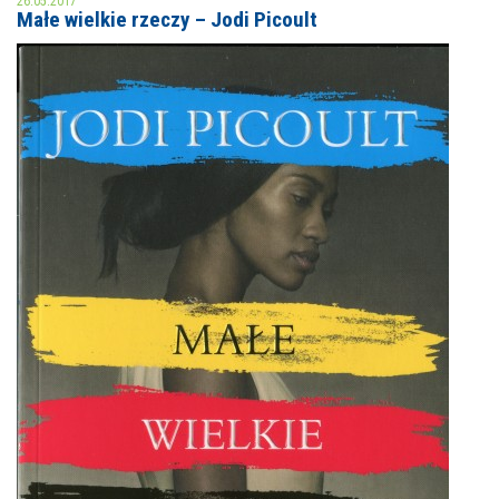
26.05.2017
Małe wielkie rzeczy – Jodi Picoult
MOJE KONTO
AKTUALNOŚCI
NASZA OFERTA
NAJBLIŻSZE WYDARZENIA
STREFA WIEDZY O REGIONIE
WYDARZENIA BIEŻĄCE
STREFA KOLORU
WYDARZYŁO SIĘ
NASZE FILIE
FORMY STAŁE
POLECANE STRONY
WYDARZENIA KULTURALNE
FOTO