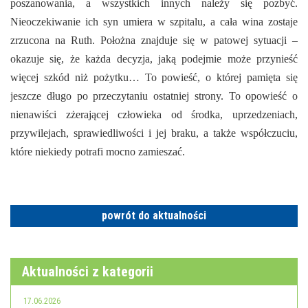
poszanowania, a wszystkich innych należy się pozbyć.
Nieoczekiwanie ich syn umiera w szpitalu, a cała wina zostaje
zrzucona na Ruth. Położna znajduje się w patowej sytuacji –
okazuje się, że każda decyzja, jaką podejmie może przynieść
więcej szkód niż pożytku… To powieść, o której pamięta się
jeszcze długo po przeczytaniu ostatniej strony. To opowieść o
nienawiści zżerającej człowieka od środka, uprzedzeniach,
przywilejach, sprawiedliwości i jej braku, a także współczuciu,
które niekiedy potrafi mocno zamieszać.
powrót do aktualności
Aktualności z kategorii
17.06.2026