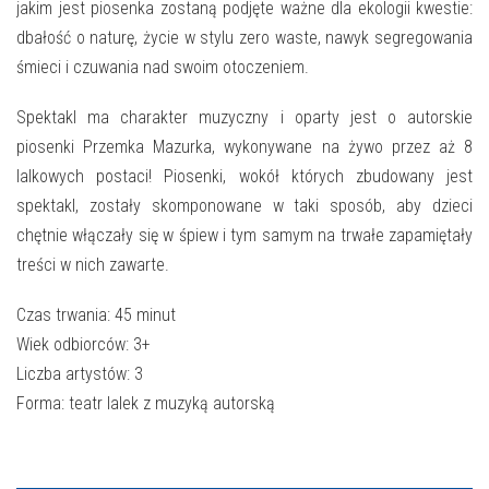
E-INFORMATOR
jakim jest piosenka zostaną podjęte ważne dla ekologii kwestie:
dbałość o naturę, życie w stylu zero waste, nawyk segregowania
O NAS
śmieci i czuwania nad swoim otoczeniem.
Spektakl ma charakter muzyczny i oparty jest o autorskie
piosenki Przemka Mazurka, wykonywane na żywo przez aż 8
lalkowych postaci! Piosenki, wokół których zbudowany jest
spektakl, zostały skomponowane w taki sposób, aby dzieci
chętnie włączały się w śpiew i tym samym na trwałe zapamiętały
treści w nich zawarte.
Czas trwania: 45 minut
Wiek odbiorców: 3+
Liczba artystów: 3
Forma: teatr lalek z muzyką autorską