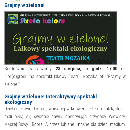
07.08.2024
Grajmy w zielone!
MOJE KONTO
AKTUALNOŚCI
NASZA OFERTA
NAJBLIŻSZE WYDARZENIA
STREFA WIEDZY O REGIONIE
WYDARZENIA BIEŻĄCE
STREFA KOLORU
WYDARZYŁO SIĘ
Serdecznie zapraszamy
23 sierpnia, o godz. 17:00
do
Bibli(o)grodu na spektakl lakowy Teatru Mozaika pt. “Grajmy w
NASZE FILIE
FORMY STAŁE
zielone!”
POLECANE STRONY
Grajmy w zielone! Interaktywny spektakl
ekologiczny
WYDARZENIA KULTURALNE
Dzięki ciekawej historii, wpisanej w konwencję teatru lalek, duzi i
mali będą się świetnie bawić, obserwując przygody Wiewióry,
FOTO
Mądrej Sowy i Bobra. A przez lubiane i nośne dla dzieci medium,