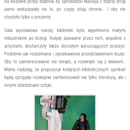
E-INFORMATOR
na wszelkie próby diabłów, by sprowadzić Macieja z dobrej drogi
jasno wskazywały na to, po czyjej stoją stronie… I oby nie
O NAS
chodziło tylko o prezenty.
Sala wystawowa naszej biblioteki była wypełniona małymi
milusińskimi po brzegi. Kolędy śpiewane przez nich, wspólnie z
artystami, dostarczyły także dorosłym wzruszających przeżyć.
Podobnie jak roześmiane i zaciekawione przedstawieniem buzie.
Oby to zainteresowanie nie minęło, a rozwinęło się z wiekiem…
Mamy nadzieję, że propozycje kolejnych bibliotecznych spotkań
będą sprzyjały rozwojowi zainteresowań nie tylko literaturą, ale i
innymi dziedzinami sztuki.