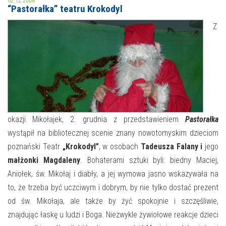
02.12.2008
“Pastorałka” teatru Krokodyl
MOJE KONTO
Z
AKTUALNOŚCI
NASZA OFERTA
NAJBLIŻSZE WYDARZENIA
STREFA WIEDZY O REGIONIE
WYDARZENIA BIEŻĄCE
STREFA KOLORU
WYDARZYŁO SIĘ
okazji Mikołajek, 2. grudnia z przedstawieniem
Pastorałka
wystąpił na bibliotecznej scenie znany nowotomyskim dzieciom
NASZE FILIE
FORMY STAŁE
poznański Teatr
„Krokodyl”
, w osobach
Tadeusza Falany i
jego
POLECANE STRONY
małżonki Magdaleny
. Bohaterami sztuki byli: biedny Maciej,
Aniołek, św. Mikołaj i diabły, a jej wymowa jasno wskazywała na
WYDARZENIA KULTURALNE
to, że trzeba być uczciwym i dobrym, by nie tylko dostać prezent
od św. Mikołaja, ale także by żyć spokojnie i szczęśliwie,
FOTO
znajdując łaskę u ludzi i Boga. Niezwykle żywiołowe reakcje dzieci