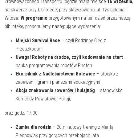
Zrównoważonego Transportu będzie miała miejsce
16 września
,
na skwerze przy bibliotece; przy skrzyżowaniu ul. Tysiąclecia i
Witosa.
W programie
przygotowanym na ten dzień przez naszą
bibliotekę, proponujemy następujące wydarzenia:
Miejski Survival Race
– czyli Rodzinny Bieg z
Przeszkodami
Uwaga! Roboty na drodze, czyli kodowanie na start
–
nauka programowania robotów Photon
Eko-piknik z Nadleśnictwem Bolewice
– stoisko z
zabawami, grami i planszami edukacyjnymi
Akcja znakowania rowerów i hulajnóg
– stanowisko
Komendy Powiatowej Policji,
oraz godz. 17.00
Zumba dla rodzin
– 20.minutowy trening z Maritą
Piechowiak przy gorących przebojach lata