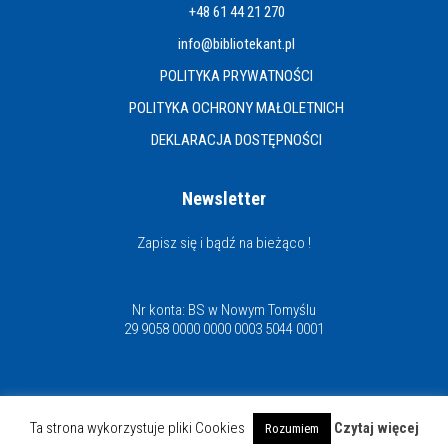
+48 61 44 21 270
info@bibliotekant.pl
POLITYKA PRYWATNOŚCI
POLITYKA OCHRONY MAŁOLETNICH
DEKLARACJA DOSTĘPNOŚCI
Newsletter
Zapisz się i bądź na bieżąco !
Nr konta: BS w Nowym Tomyślu
29 9058 0000 0000 0003 5044 0001
Miejska i Powiatowa Biblioteka Publiczna
Ta strona wykorzystuje pliki Cookies
Czytaj więcej
Rozumiem
© Copyright 2021 | www.bibliotekant.pl