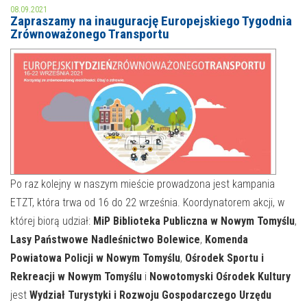
08.09.2021
Zapraszamy na inaugurację Europejskiego Tygodnia
MOJE KONTO
Zrównoważonego Transportu
AKTUALNOŚCI
NASZA OFERTA
NAJBLIŻSZE WYDARZENIA
STREFA WIEDZY O REGIONIE
WYDARZENIA BIEŻĄCE
STREFA KOLORU
WYDARZYŁO SIĘ
NASZE FILIE
FORMY STAŁE
Po raz kolejny w naszym mieście prowadzona jest kampania
ETZT, która trwa od 16 do 22 września. Koordynatorem akcji, w
POLECANE STRONY
której biorą udział:
MiP Biblioteka Publiczna w Nowym Tomyślu
,
Lasy Państwowe Nadleśnictwo Bolewice
,
Komenda
WYDARZENIA KULTURALNE
Powiatowa Policji w Nowym Tomyślu
,
Ośrodek Sportu i
FOTO
Rekreacji w Nowym Tomyślu
i
Nowotomyski Ośrodek Kultury
jest
Wydział Turystyki i Rozwoju Gospodarczego Urzędu