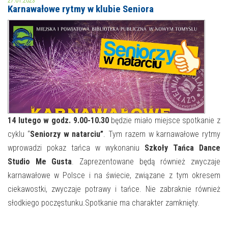
27.01.2023
Karnawałowe rytmy w klubie Seniora
MOJE KONTO
AKTUALNOŚCI
NASZA OFERTA
NAJBLIŻSZE WYDARZENIA
STREFA WIEDZY O REGIONIE
WYDARZENIA BIEŻĄCE
STREFA KOLORU
WYDARZYŁO SIĘ
14 lutego w godz. 9.00-10.30
będzie miało miejsce spotkanie z
cyklu “
Seniorzy w natarciu”
. Tym razem w karnawałowe rytmy
NASZE FILIE
FORMY STAŁE
wprowadzi pokaz tańca w wykonaniu
Szkoły Tańca Dance
POLECANE STRONY
Studio Me Gusta
. Zaprezentowane będą również zwyczaje
karnawałowe w Polsce i na świecie, związane z tym okresem
WYDARZENIA KULTURALNE
ciekawostki, zwyczaje potrawy i tańce. Nie zabraknie również
słodkiego poczęstunku.Spotkanie ma charakter zamknięty.
FOTO