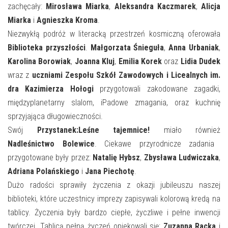
zachęcały:
Mirosława Miarka
,
Aleksandra Kaczmarek
,
Alicja
Miarka
i
Agnieszka Kroma
.
Niezwykłą podróż w literacką przestrzeń kosmiczną oferowała
Biblioteka przyszłości
.
Małgorzata Śnieguła
,
Anna Urbaniak
,
Karolina Borowiak
,
Joanna Kluj
,
Emilia Korek
oraz
Lidia Dudek
wraz z
uczniami Zespołu Szkół Zawodowych i Licealnych im.
dra Kazimierza Hołogi
przygotowali zakodowane zagadki,
międzyplanetarny slalom, iPadowe zmagania, oraz kuchnię
sprzyjająca długowieczności.
Swój
Przystanek:Leśne tajemnice!
miało również
Nadleśnictwo Bolewice
. Ciekawe przyrodnicze zadania
przygotowane były przez:
Natalię Hybsz
,
Zbysława Ludwiczaka
,
Adriana Polańskiego
i
Jana Piechotę
.
Dużo radości sprawiły życzenia z okazji jubileuszu naszej
biblioteki, które uczestnicy imprezy zapisywali kolorową kredą na
tablicy. Życzenia były bardzo ciepłe, życzliwe i pełne inwencji
twórczej. Tablicą pełną życzeń opiekowali się:
Zuzanna Racka
i