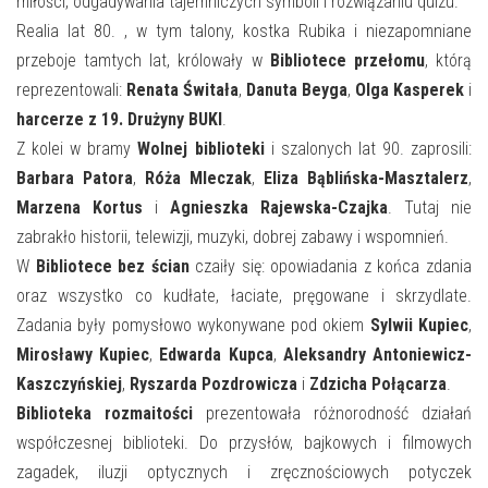
miłości, odgadywania tajemniczych symboli i rozwiązaniu quizu.
Realia lat 80. , w tym talony, kostka Rubika i niezapomniane
przeboje tamtych lat, królowały w
Bibliotece przełomu
, którą
reprezentowali:
Renata Świtała
,
Danuta Beyga
,
Olga Kasperek
i
harcerze z 19. Drużyny BUKI
.
Z kolei w bramy
Wolnej biblioteki
i szalonych lat 90. zaprosili:
Barbara Patora
,
Róża Mleczak
,
Eliza Bąblińska-Masztalerz
,
Marzena Kortus
i
Agnieszka Rajewska-Czajka
. Tutaj nie
zabrakło historii, telewizji, muzyki, dobrej zabawy i wspomnień.
W
Bibliotece bez ścian
czaiły się: opowiadania z końca zdania
oraz wszystko co kudłate, łaciate, pręgowane i skrzydlate.
Zadania były pomysłowo wykonywane pod okiem
Sylwii Kupiec
,
Mirosławy Kupiec
,
Edwarda Kupca
,
Aleksandry Antoniewicz-
Kaszczyńskiej
,
Ryszarda Pozdrowicza
i
Zdzicha Połącarza
.
Biblioteka rozmaitości
prezentowała różnorodność działań
współczesnej biblioteki. Do przysłów, bajkowych i filmowych
zagadek, iluzji optycznych i zręcznościowych potyczek