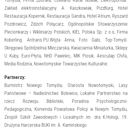
Tomyśla, Firma Zborała, CoMland Rafał Nowak, Elektropomiar.
Zakład elektroinstalacyjny. A. Kaszkowiak, PizzBurg, Hotel
Restauracja Kopernik, Restauracja Sandra, Hotel Atrium, Ryszard
Pozdrowicz, Zdzich Połącarz, Ogólnopolskie Stowarzyszenie
Plecionkarzy i Wikliniarzy Polskich, KIEL Polska Sp. z o.o, Firma
Koberling. Antrans.PU.Wójta Anna, Foto Gabi, Top-Tomyśl.
Okręgowa Spółdzielnia Mleczarska, Kwiaciarnia Miniaturka, Sklepy
U Kuby, Euro-Płyta, NHD Pawelec, MIK Piosik, Aesculap Chifa,
Media Rodzina, Nowotomyskie Towarzystwo Kulturalne.
Partnerzy:
Burmistrz Nowego Tomyśla, Starosta Nowotomyski, Lasy
Państwowe – Nadleśnictwo Bolewice, Lokalne Partnerstwo na
rzecz Rozwoju Biblioteki, Poradnia Psychologiczno-
Pedagogiczna, Komenda Powiatowa Policji w Nowym Tomyślu,
Zespół Szkół Zawodowych i Licealnych im. dra K.Hołogi, 19.
Drużyna Harcerska BUKI im. A. Kamińskiego