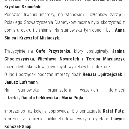
Krystian Szumiński
.
Podczas trwania imprezy, na stanowisku członków zarządu
Polskiego Stowarzyszenia Diabetyków można było skorzystać z
pomiaru cukru i ciśnienia. Na stanowisku tym obecni byli:
Anna
Sinica
i
Krzysztof Misiaczyk
.
Tradycyjnie na
Cafe Przystanku
, który obsługiwały:
Janina
Chocieszyńska
,
Wiesława Nowrotek
i
Teresa Miasiaczyk
można było skosztować pysznych wypieków bibliotekarek.
O ład i porządek podczas imprezy dbali:
Renata Jędrzejczak
i
Janusz Luftmann
.
Na stanowisku organizatora wszelkich informacji
udzielały:
Danuta Łebkowska
i
Maria Pigla
.
Imprezę po raz kolejny poprowadził Biblioentuzjasta
Rafał Putz
,
któremu z ramienia biblioteki towarzyszyła dyrektor
Lucyna
Kończal-Gnap
.