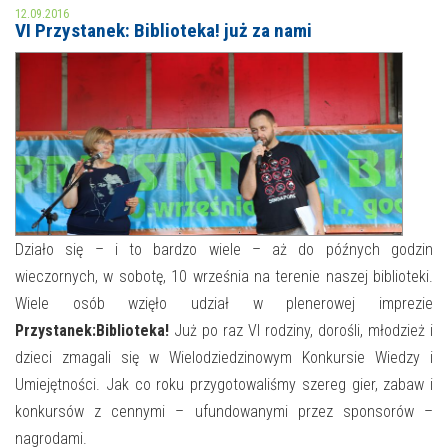
12.09.2016
VI Przystanek: Biblioteka! już za nami
MOJE KONTO
AKTUALNOŚCI
NASZA OFERTA
NAJBLIŻSZE WYDARZENIA
STREFA WIEDZY O REGIONIE
WYDARZENIA BIEŻĄCE
STREFA KOLORU
WYDARZYŁO SIĘ
Działo się – i to bardzo wiele – aż do późnych godzin
NASZE FILIE
FORMY STAŁE
wieczornych, w sobotę, 10 września na terenie naszej biblioteki.
Wiele osób wzięło udział w plenerowej imprezie
POLECANE STRONY
Przystanek:Biblioteka!
Już po raz VI rodziny, dorośli, młodzież i
WYDARZENIA KULTURALNE
dzieci zmagali się w Wielodziedzinowym Konkursie Wiedzy i
Umiejętności. Jak co roku przygotowaliśmy szereg gier, zabaw i
FOTO
konkursów z cennymi – ufundowanymi przez sponsorów –
nagrodami.