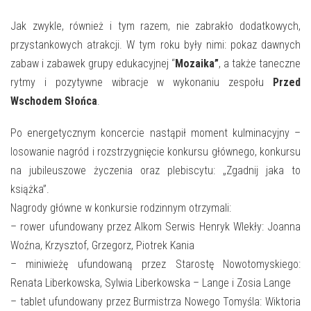
Jak zwykle, również i tym razem, nie zabrakło dodatkowych,
przystankowych atrakcji. W tym roku były nimi: pokaz dawnych
zabaw i zabawek grupy edukacyjnej “
Mozaika”
, a także taneczne
rytmy i pozytywne wibracje w wykonaniu zespołu
Przed
Wschodem Słońca
.
Po energetycznym koncercie nastąpił moment kulminacyjny –
losowanie nagród i rozstrzygnięcie konkursu głównego, konkursu
na jubileuszowe życzenia oraz plebiscytu: „Zgadnij jaka to
książka”.
Nagrody główne w konkursie rodzinnym otrzymali:
– rower ufundowany przez Alkom Serwis Henryk Wlekły: Joanna
Woźna, Krzysztof, Grzegorz, Piotrek Kania
– miniwieżę ufundowaną przez Starostę Nowotomyskiego:
Renata Liberkowska, Sylwia Liberkowska – Lange i Zosia Lange
– tablet ufundowany przez Burmistrza Nowego Tomyśla: Wiktoria