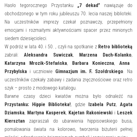
E-INFORMATOR
Hasło tegorocznego Przystanku
„7 dekad”
nawiązuje do
obchodzonego w tym roku jubileuszu 70. lecia naszej biblioteki.
O NAS
Na uczestników imprezy czekał poznawczy, przepełniony
emocjami i rozmaitymi aktywnościami spacer przez minionych
siedem dziesięcioleci.
W podróż w lata 40. i 50. , czyli na spotkanie z
Retro biblioteką
zabrali:
Aleksandra Suwiczak
,
Marzena Dach-Kolanko
,
Katarzyna Mrozik-Stefańska
,
Barbara Konieczna
,
Anna
Przybylska
i uczniowie
Gimnazjum im. F. Szołdrskiego
. Na
uczestników czekały zabawy i zadania zręcznościowe oraz retro
szyk – prosto z modowego katalogu.
Barwne czasy dzieci kwiatów można było odnaleźć na
Przystanku: Hippie Biblioteka!
, gdzie
Izabela Putz
,
Agata
Dziamska
,
Martyna Kasperek
,
Kajetan Rakoniewski
i
Leszek
Kiersztan
zapraszali do ubarwienia hippisowskiego busa,
pomalowania świata na kolorowo, tworzenia biżuterii pełnej