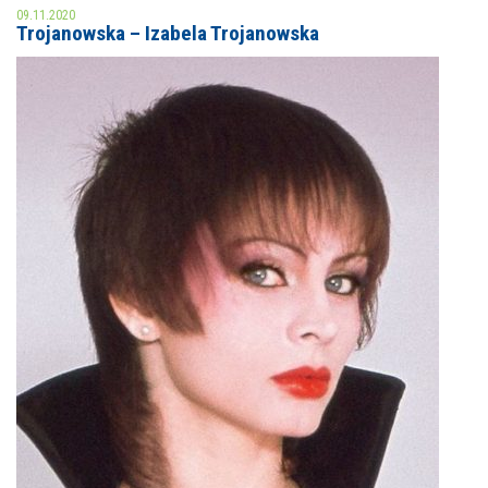
09.11.2020
Trojanowska – Izabela Trojanowska
MOJE KONTO
AKTUALNOŚCI
NASZA OFERTA
NAJBLIŻSZE WYDARZENIA
STREFA WIEDZY O REGIONIE
WYDARZENIA BIEŻĄCE
STREFA KOLORU
WYDARZYŁO SIĘ
NASZE FILIE
FORMY STAŁE
POLECANE STRONY
WYDARZENIA KULTURALNE
FOTO