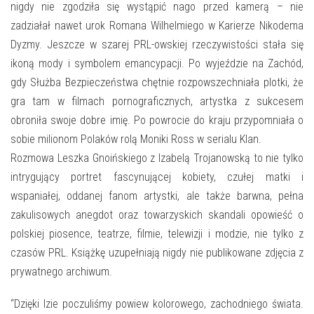
nigdy nie zgodziła się wystąpić nago przed kamerą – nie
zadziałał nawet urok Romana Wilhelmiego w Karierze Nikodema
Dyzmy. Jeszcze w szarej PRL-owskiej rzeczywistości stała się
ikoną mody i symbolem emancypacji. Po wyjeździe na Zachód,
gdy Służba Bezpieczeństwa chętnie rozpowszechniała plotki, że
gra tam w filmach pornograficznych, artystka z sukcesem
obroniła swoje dobre imię. Po powrocie do kraju przypomniała o
sobie milionom Polaków rolą Moniki Ross w serialu Klan.
Rozmowa Leszka Gnoińskiego z Izabelą Trojanowską to nie tylko
intrygujący portret fascynującej kobiety, czułej matki i
wspaniałej, oddanej fanom artystki, ale także barwna, pełna
zakulisowych anegdot oraz towarzyskich skandali opowieść o
polskiej piosence, teatrze, filmie, telewizji i modzie, nie tylko z
czasów PRL. Książkę uzupełniają nigdy nie publikowane zdjęcia z
prywatnego archiwum.
“Dzięki Izie poczuliśmy powiew kolorowego, zachodniego świata.