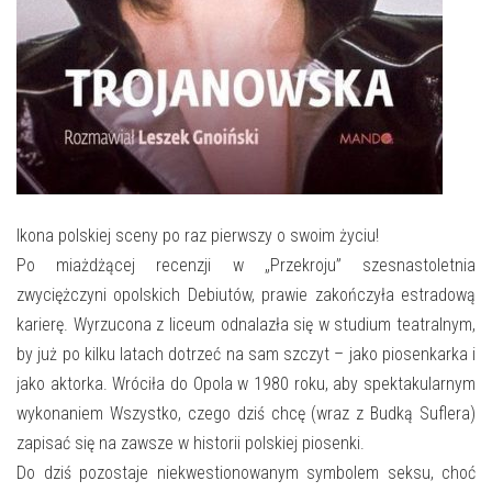
E-INFORMATOR
O NAS
Ikona polskiej sceny po raz pierwszy o swoim życiu!
Po miażdżącej recenzji w „Przekroju” szesnastoletnia
zwyciężczyni opolskich Debiutów, prawie zakończyła estradową
karierę. Wyrzucona z liceum od­nalazła się w studium teatralnym,
by już po kilku latach dotrzeć na sam szczyt – jako piosenkarka i
jako aktorka. Wróciła do Opola w 1980 roku, aby spektakularnym
wykonaniem Wszystko, czego dziś chcę (wraz z Budką Suflera)
zapisać się na zawsze w historii polskiej piosenki.
Do dziś pozostaje niekwestionowanym symbolem seksu, choć