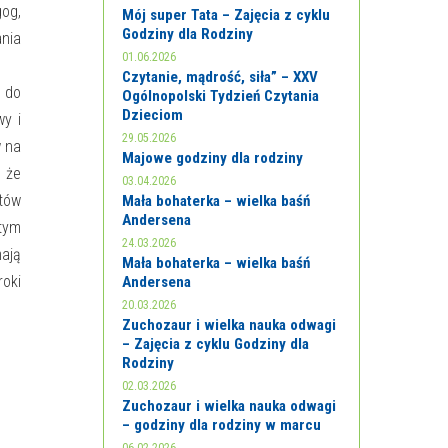
og,
Mój super Tata – Zajęcia z cyklu
Godziny dla Rodziny
nia
01.06.2026
Czytanie, mądrość, siła” – XXV
 do
Ogólnopolski Tydzień Czytania
Dzieciom
wy i
29.05.2026
w na
Majowe godziny dla rodziny
, że
03.04.2026
tów
Mała bohaterka – wielka baśń
Andersena
 tym
24.03.2026
mają
Mała bohaterka – wielka baśń
roki
Andersena
20.03.2026
Zuchozaur i wielka nauka odwagi
– Zajęcia z cyklu Godziny dla
Rodziny
02.03.2026
Zuchozaur i wielka nauka odwagi
– godziny dla rodziny w marcu