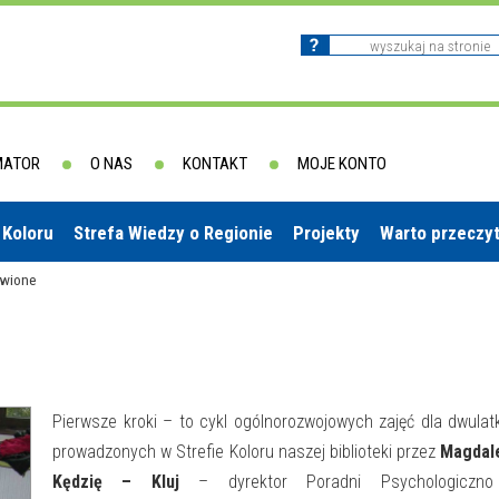
MATOR
O NAS
KONTAKT
MOJE KONTO
 Koloru
Strefa Wiedzy o Regionie
Projekty
Warto przeczy
awione
Pierwsze kroki – to cykl ogólnorozwojowych zajęć dla dwula
prowadzonych w Strefie Koloru naszej biblioteki przez
Magdal
Kędzię – Kluj
– dyrektor Poradni Psychologiczn