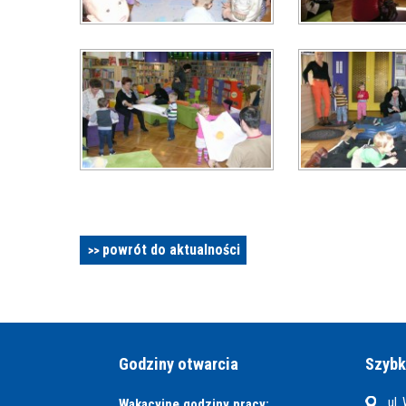
powrót do aktualności
Godziny otwarcia
Szybk
ul.
Wakacyjne godziny pracy: