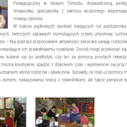
Pedagogicznej w Nowym Tomyślu, doświadczoną pedag
terapeutkę, specjalistkę z zakresu wczesnego wspomaga
rozwoju dziecka.
W trakcie piątkowych spotkań trwających od października
icznych, twórczych zabawach stymulujących rozwój umysłowy, rucho
zia – Kluj poprzez proponowane aktywności zwracała uwagę rodzicó
wiadające ich prawidłowemu rozwojowi. Dorośli mogli przekonać się
lne kulanie się po podłodze, czy też za pomocą prostych rekwizy
można kreatywnie spędzić z dzieckiem czas i wyśmienicie się przy
 uznaniem wśród rodziców i opiekunów. Sprawiły, że mali uczestnicy 
domem, nawiązywaniu relacji z rówieśnikami, ale także pierwsze k