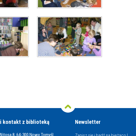
i kontakt z biblioteką
Newsletter
 Witosa 8, 64-300 Nowy Tomyśl
Zapisz się i bądź na bieżąco !