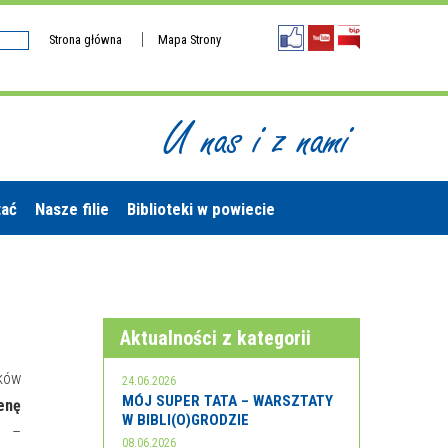
Strona główna
Mapa Strony
U nas i z nami
tać
Nasze filie
Biblioteki w powiecie
Aktualności z kategorii
tków
24.06.2026
MÓJ SUPER TATA – WARSZTATY
enę
W BIBLI(O)GRODZIE
o –
08.06.2026