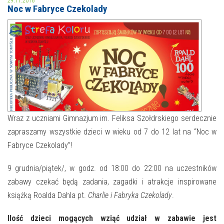
29.11.2016
Noc w Fabryce Czekolady
MOJE KONTO
AKTUALNOŚCI
NASZA OFERTA
NAJBLIŻSZE WYDARZENIA
STREFA WIEDZY O REGIONIE
WYDARZENIA BIEŻĄCE
STREFA KOLORU
WYDARZYŁO SIĘ
Wraz z uczniami Gimnazjum im. Feliksa Szołdrskiego serdecznie
zapraszamy wszystkie dzieci w wieku od 7 do 12 lat na “Noc w
NASZE FILIE
FORMY STAŁE
Fabryce Czekolady”!
POLECANE STRONY
9 grudnia/piątek/, w godz. od 18:00 do 22:00 na uczestników
WYDARZENIA KULTURALNE
zabawy czekać będą zadania, zagadki i atrakcje inspirowane
książką Roalda Dahla pt.
Charlie i Fabryka Czekolady
.
FOTO
Ilość dzieci mogących wziąć udział w zabawie jest