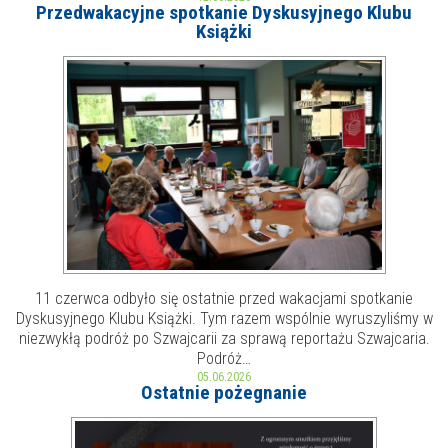
Przedwakacyjne spotkanie Dyskusyjnego Klubu
Książki
MOJE KONTO
AKTUALNOŚCI
NASZA OFERTA
NAJBLIŻSZE WYDARZENIA
STREFA WIEDZY O REGIONIE
WYDARZENIA BIEŻĄCE
STREFA KOLORU
WYDARZYŁO SIĘ
NASZE FILIE
FORMY STAŁE
11 czerwca odbyło się ostatnie przed wakacjami spotkanie
POLECANE STRONY
Dyskusyjnego Klubu Książki. Tym razem wspólnie wyruszyliśmy w
niezwykłą podróż po Szwajcarii za sprawą reportażu Szwajcaria.
WYDARZENIA KULTURALNE
Podróż…
05.06.2026
Ostatnie pożegnanie
FOTO