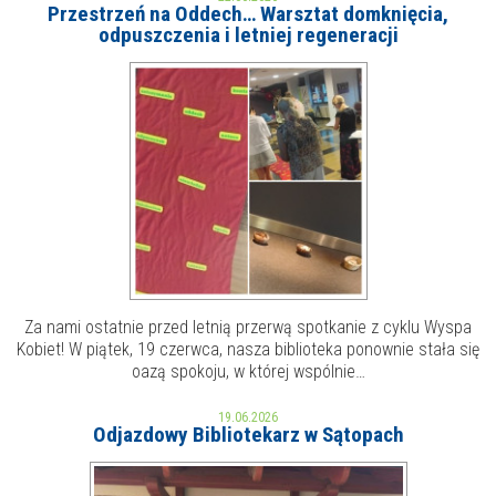
Przestrzeń na Oddech… Warsztat domknięcia,
odpuszczenia i letniej regeneracji
MOJE KONTO
AKTUALNOŚCI
NASZA OFERTA
NAJBLIŻSZE WYDARZENIA
STREFA WIEDZY O REGIONIE
WYDARZENIA BIEŻĄCE
STREFA KOLORU
WYDARZYŁO SIĘ
NASZE FILIE
FORMY STAŁE
Za nami ostatnie przed letnią przerwą spotkanie z cyklu Wyspa
POLECANE STRONY
Kobiet! W piątek, 19 czerwca, nasza biblioteka ponownie stała się
oazą spokoju, w której wspólnie…
WYDARZENIA KULTURALNE
19.06.2026
Odjazdowy Bibliotekarz w Sątopach
FOTO