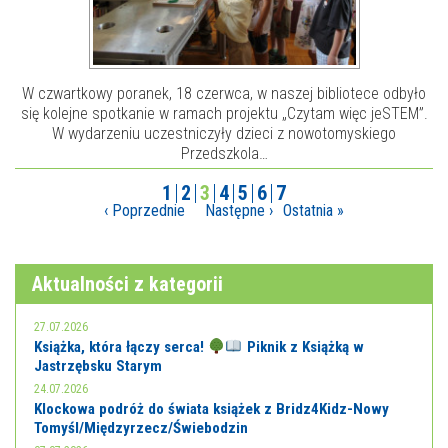
W czwartkowy poranek, 18 czerwca, w naszej bibliotece odbyło
się kolejne spotkanie w ramach projektu „Czytam więc jeSTEM”.
W wydarzeniu uczestniczyły dzieci z nowotomyskiego
Przedszkola…
1
2
3
4
5
6
7
‹ Poprzednie
Następne ›
Ostatnia »
Aktualności z kategorii
27.07.2026
Książka, która łączy serca!
Piknik z Książką w
Jastrzębsku Starym
24.07.2026
Klockowa podróż do świata książek z Bridz4Kidz-Nowy
Tomyśl/Międzyrzecz/Świebodzin