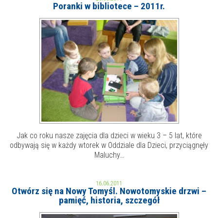
Poranki w bibliotece – 2011r.
MOJE KONTO
AKTUALNOŚCI
NASZA OFERTA
NAJBLIŻSZE WYDARZENIA
STREFA WIEDZY O REGIONIE
WYDARZENIA BIEŻĄCE
STREFA KOLORU
WYDARZYŁO SIĘ
NASZE FILIE
FORMY STAŁE
Jak co roku nasze zajęcia dla dzieci w wieku 3 – 5 lat, które
odbywają się w każdy wtorek w Oddziale dla Dzieci, przyciągnęły
POLECANE STRONY
Maluchy…
WYDARZENIA KULTURALNE
16.06.2011
Otwórz się na Nowy Tomyśl. Nowotomyskie drzwi –
FOTO
pamięć, historia, szczegół