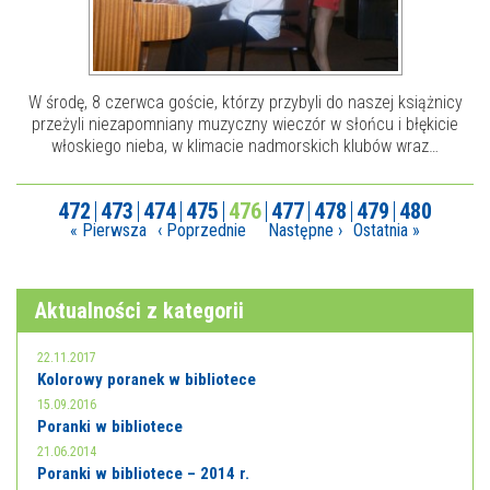
W środę, 8 czerwca goście, którzy przybyli do naszej książnicy
przeżyli niezapomniany muzyczny wieczór w słońcu i błękicie
włoskiego nieba, w klimacie nadmorskich klubów wraz…
472
473
474
475
476
477
478
479
480
« Pierwsza
‹ Poprzednie
Następne ›
Ostatnia »
Aktualności z kategorii
22.11.2017
Kolorowy poranek w bibliotece
15.09.2016
Poranki w bibliotece
21.06.2014
Poranki w bibliotece – 2014 r.