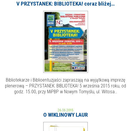
V PRZYSTANEK: BIBLIOTEKA! coraz bliżej…
MOJE KONTO
AKTUALNOŚCI
NASZA OFERTA
NAJBLIŻSZE WYDARZENIA
STREFA WIEDZY O REGIONIE
WYDARZENIA BIEŻĄCE
STREFA KOLORU
WYDARZYŁO SIĘ
NASZE FILIE
FORMY STAŁE
Bibliotekarze i Biblioentuzjaści zapraszają na wyjątkową imprezę
plenerową – PRZYSTANEK: BIBLIOTEKA! 5 września 2015 roku, od
POLECANE STRONY
godz. 15.00, przy MiPBP w Nowym Tomyślu, ul. Witosa…
WYDARZENIA KULTURALNE
26.06.2015
O WIKLINOWY LAUR
FOTO