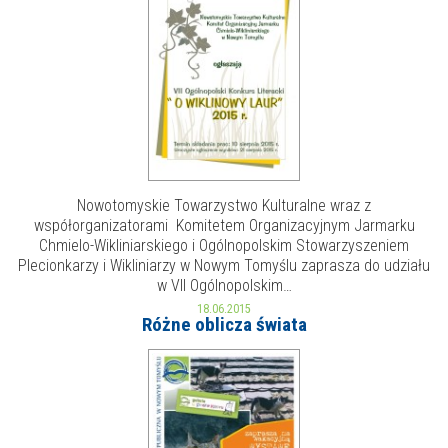
E-INFORMATOR
O NAS
Nowotomyskie Towarzystwo Kulturalne wraz z
współorganizatorami Komitetem Organizacyjnym Jarmarku
Chmielo-Wikliniarskiego i Ogólnopolskim Stowarzyszeniem
Plecionkarzy i Wikliniarzy w Nowym Tomyślu zaprasza do udziału
w VII Ogólnopolskim…
18.06.2015
Różne oblicza świata