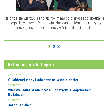
Nie chce się wierzyć, że to już rok minął od pierwszego spotkania
naszego Językowego Pogotowia. Naszymi gośćmi na uroczystym
roczku, poza uczniami oczywiście, byli policjanci…
1
2
3
Aktualności z kategorii
26.01.2026
O kobiecej mocy i odwadze na Wyspie Kobiet
22.10.2025
Wiersze DADA w bibliotece – poetycko z Wojciechem
Budziszem
16.10.2025
Jak to leciało?