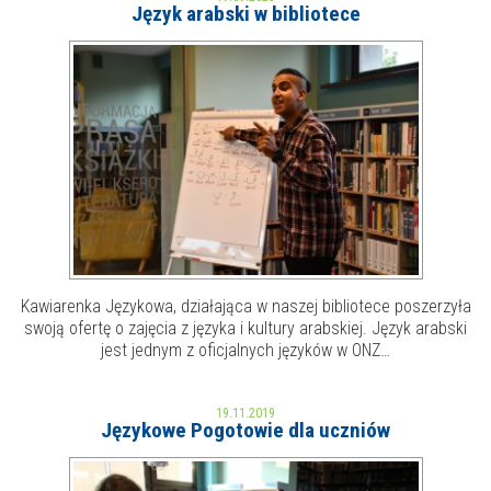
Język arabski w bibliotece
MOJE KONTO
AKTUALNOŚCI
NASZA OFERTA
NAJBLIŻSZE WYDARZENIA
STREFA WIEDZY O REGIONIE
WYDARZENIA BIEŻĄCE
STREFA KOLORU
WYDARZYŁO SIĘ
NASZE FILIE
FORMY STAŁE
Kawiarenka Językowa, działająca w naszej bibliotece poszerzyła
swoją ofertę o zajęcia z języka i kultury arabskiej. Język arabski
POLECANE STRONY
jest jednym z oficjalnych języków w ONZ…
WYDARZENIA KULTURALNE
19.11.2019
Językowe Pogotowie dla uczniów
FOTO