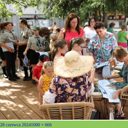
Opublikowano
Pełny
28 czerwca 2024
1000 × 666