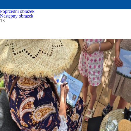
Poprzedni obrazek
Następny obrazek
13
WYDARZENIA KULTURALNE
GALERIA
E-INFORMATOR
O NAS
KONTAKT
MOJE KONTO