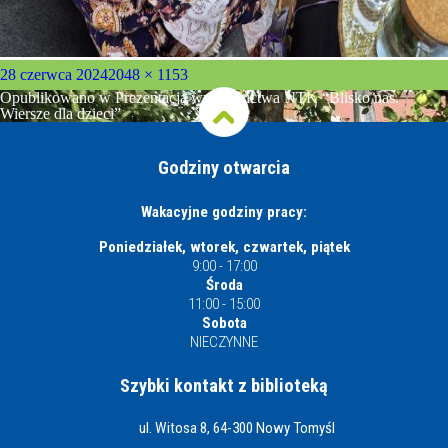
Opublikowano
Pełny
28 czerwca 2024
2048 × 1153
rozmiar
Nawigacja
Opublikowano w
Prezentacja wydawnictwa NTK “Blisko nas.
wpisu
Wiersze dla dzieci”
Godziny otwarcia
Wakacyjne godziny pracy:
Poniedziałek, wtorek, czwartek, piątek
9:00 - 17:00
Środa
11:00 - 15:00
Sobota
NIECZYNNE
Szybki kontakt z biblioteką
ul. Witosa 8, 64-300 Nowy Tomyśl