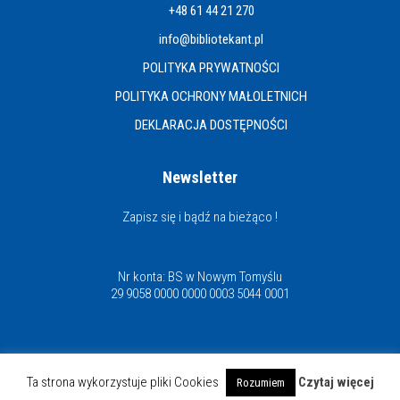
+48 61 44 21 270
info@bibliotekant.pl
POLITYKA PRYWATNOŚCI
POLITYKA OCHRONY MAŁOLETNICH
DEKLARACJA DOSTĘPNOŚCI
Newsletter
Zapisz się i bądź na bieżąco !
Nr konta: BS w Nowym Tomyślu
29 9058 0000 0000 0003 5044 0001
Miejska i Powiatowa Biblioteka Publiczna
Ta strona wykorzystuje pliki Cookies
Czytaj więcej
Rozumiem
© Copyright 2021 | www.bibliotekant.pl