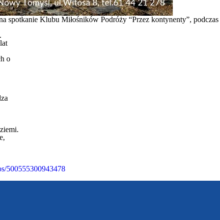
a spotkanie Klubu Miłośników Podróży “Przez kontynenty”, podczas
.
lat
ch o
dza
ziemi.
e,
eos/500555300943478