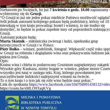
Niebawem po Świętach, bo już
7 kwietnia o godz. 18.00
zapraszamy n
wybierzemy się do
Gruzji.
“O Gruzji to już nie jeden pokaz mieliście Państwo możliwość oglądać
Jeśli jednak autorami kolejnego pokazu będą podróżnicy, którzy od 10 
mieszkają w tym kraju prowadząc hostel i winnicę, to nie trudno się
domyśleć, że będzie to pokaz zupełnie inny od poprzednich traktujący
Gruzji.
Autorami pokazu będą:
Marta Skutnik
– miłośniczka zwierząt i ludzi, opiekunka grup
turystycznych w Gruzji i w Polsce.
Piotr Bolko
– winiarz, podróżnik, fotograf. Większość część roku spę
w Gruzji na robieniu i doglądaniu wina oraz pokazywaniu ludziom jak
piękna jest Gruzja.
Opis:
Kraina wina i chleba to podarowany Gruzinom najpiękniejszy zakątek 
Wysokie góry Kaukazu, niziny bogate w winnice, piękne morze Czarn
wszystko jest tutaj w zasięgu ręki. Kraj, którego powołaniem jest
uszczęśliwianie ludzkości najlepszymi winami na świecie.
To o tym kraju i o tym jak się robi wino będzie nasz pokaz.”
Link do spotkania
https://www.facebook.com/104704991458132/vid
https://youtu.be/sMLO9TaqKVg