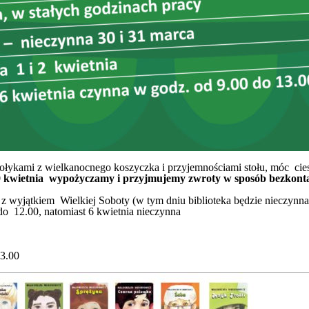
łykami z wielkanocnego koszyczka i przyjemnościami stołu, móc cieszy
 kwietnia
wypożyczamy i przyjmujemy zwroty w sposób bezkont
 z wyjątkiem Wielkiej Soboty (w tym dniu biblioteka będzie nieczynna
do 12.00, natomiast 6 kwietnia nieczynna
13.00
!