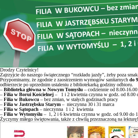
Drodzy Czytelnicy!
Zajrzyjcie do naszego świątecznego “rozkładu jazdy”, żeby poza smako
Przypominamy, że zgodnie z zaostrzeniem wymogów sanitarnych
do 9
odbierzecie po uprzednim ustaleniu z bibliotekarką godziny odbioru.
–
Biblioteka główna w Nowym Tomyślu
– codziennie od 8.00-16.00
–
Filia w Borui Kościelnej
– 1 i 2 kwietnia czynna w godz. od 8.00 
–
Filia w Bukowcu
– bez zmian, w stałych godzinach pracy
–
Filia w Jastrzębsku Starym
– nieczynna 30 i 31 marca
–
Filia w Sątopach
– nieczynna 1 i 2 kwietnia
–
Filia w Wytomyślu
– 1, 2 i 6 kwietnia czynna w godz. od 9.00 do 
Życzymy miłego świętowania, także z chwilą przeznaczoną na lekturę