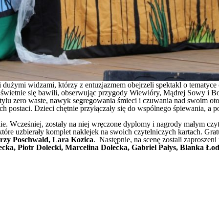
 i dużymi widzami, którzy z entuzjazmem obejrzeli spektakl o tematyc
 świetnie się bawili, obserwując przygody Wiewióry, Mądrej Sowy i Bob
w stylu zero waste, nawyk segregowania śmieci i czuwania nad swoim ot
postaci. Dzieci chętnie przyłączały się do wspólnego śpiewania, a 
cenie. Wcześniej, zostały na niej wręczone dyplomy i nagrody małym czy
tóre uzbierały komplet naklejek na swoich czytelniczych kartach. Grat
erzy Poschwald, Lara Kozica
. Następnie, na scenę zostali zaproszen
ecka, Piotr Dolecki, Marcelina Dolecka, Gabriel Pałys, Blanka 