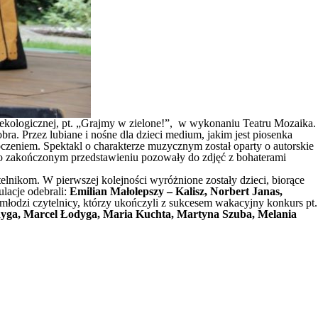
e ekologicznej, pt. „Grajmy w zielone!”, w wykonaniu Teatru Mozaika.
ra. Przez lubiane i nośne dla dzieci medium, jakim jest piosenka
oczeniem. Spektakl o charakterze muzycznym został oparty o autorskie
po zakończonym przedstawieniu pozowały do zdjęć z bohaterami
telnikom. W pierwszej kolejności wyróżnione zostały dzieci, biorące
ulacje odebrali:
Emilian Małolepszy – Kalisz, Norbert Janas,
i młodzi czytelnicy, którzy ukończyli z sukcesem wakacyjny konkurs pt.
Łodyga, Marcel Łodyga, Maria Kuchta, Martyna Szuba, Melania