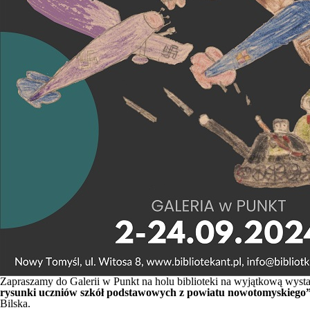
Zapraszamy do Galerii w Punkt na holu biblioteki na wyjątkową wyst
rysunki uczniów szkół podstawowych z powiatu nowotomyskiego”
Bilska.