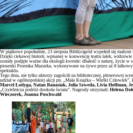
W piątkowe popołudnie, 23 sierpnia Bibli(o)gród wypełnił się małymi
Dzięki ciekawej historii, wpisanej w konwencję teatru lalek, widzowie
zostały podjęte ważne dla ekologii kwestie: dbałość o naturę, życie 
piosenki Przemka Mazurka, wykonywane na żywo przez aż 8 lalkowych 
spektaklu.
Tego dnia, nie tylko aktorzy zagościli na bibliotecznej, plenerowej s
udział w ogólnopolskiej akcji pn. „Mała Książka – Wielki Człowiek”, k
Marcel Łodyga, Natan Banasiak, Julia Szweda, Livia Hoffman, J
„Czytelnicza podróż dookoła świata”. Nagrody otrzymali:
Helena Dol
Wieczorek, Joanna Poschwald